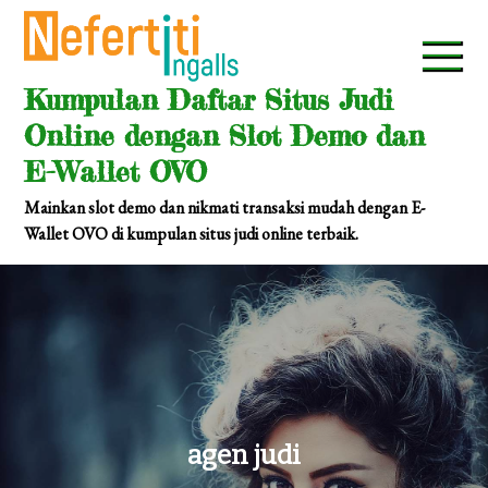
Skip
to
content
Kumpulan Daftar Situs Judi
Online dengan Slot Demo dan
E-Wallet OVO
Mainkan slot demo dan nikmati transaksi mudah dengan E-
Wallet OVO di kumpulan situs judi online terbaik.
agen judi