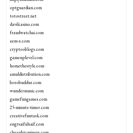
optguardian.com
totostreet.net
davilcasino.com
fraudwatchai.com
aem-x.com
cryptooblogs.com
gameuplevel.com
homethestyle.com
amuldistribution.com
borobuddur.com
wundermusic.com
gamefungames.com
25-minute-timer.com
creativefuntask.com
engrsaifulsaif.com
cheapbtcminers.com