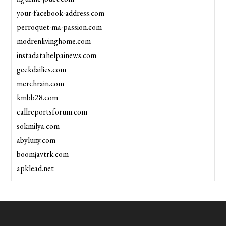
your-facebook-address.com
perroquet-ma-passion.com
modrenlivinghome.com
instadatahelpainews.com
geekdailies.com
merchrain.com
kmbb28.com
callreportsforum.com
sokmilya.com
abyluny.com
boomjavtrk.com
apklead.net