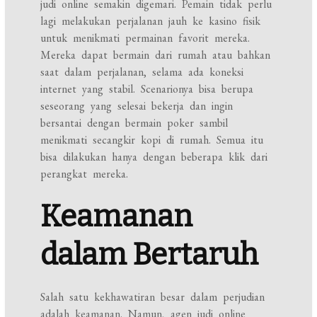
judi online semakin digemari. Pemain tidak perlu
lagi melakukan perjalanan jauh ke kasino fisik
untuk menikmati permainan favorit mereka.
Mereka dapat bermain dari rumah atau bahkan
saat dalam perjalanan, selama ada koneksi
internet yang stabil. Scenarionya bisa berupa
seseorang yang selesai bekerja dan ingin
bersantai dengan bermain poker sambil
menikmati secangkir kopi di rumah. Semua itu
bisa dilakukan hanya dengan beberapa klik dari
perangkat mereka.
Keamanan
dalam Bertaruh
Salah satu kekhawatiran besar dalam perjudian
adalah keamanan. Namun, agen judi online