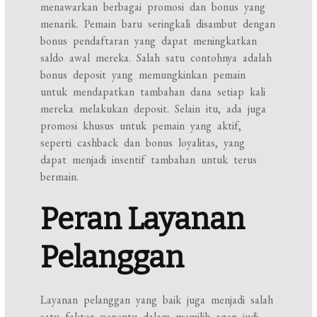
menawarkan berbagai promosi dan bonus yang
menarik. Pemain baru seringkali disambut dengan
bonus pendaftaran yang dapat meningkatkan
saldo awal mereka. Salah satu contohnya adalah
bonus deposit yang memungkinkan pemain
untuk mendapatkan tambahan dana setiap kali
mereka melakukan deposit. Selain itu, ada juga
promosi khusus untuk pemain yang aktif,
seperti cashback dan bonus loyalitas, yang
dapat menjadi insentif tambahan untuk terus
bermain.
Peran Layanan
Pelanggan
Layanan pelanggan yang baik juga menjadi salah
satu faktor penentu dalam memilih agen judi