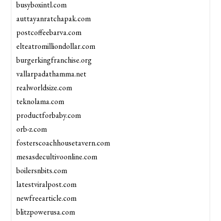
busyboxintl.com
auttayanratchapak.com
postcoffeebarva.com
elteatromilliondollar.com
burgerkingfranchise.org
vallarpadathamma.net
realworldsize.com
teknolama.com
productforbaby.com
orb-z.com
fosterscoachhousetavern.com
mesasdecultivoonline.com
boilersnbits.com
latestviralpost.com
newfreearticle.com
blitzpowerusa.com