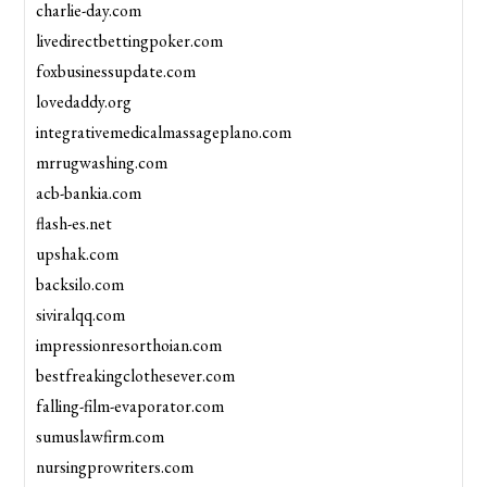
charlie-day.com
livedirectbettingpoker.com
foxbusinessupdate.com
lovedaddy.org
integrativemedicalmassageplano.com
mrrugwashing.com
acb-bankia.com
flash-es.net
upshak.com
backsilo.com
siviralqq.com
impressionresorthoian.com
bestfreakingclothesever.com
falling-film-evaporator.com
sumuslawfirm.com
nursingprowriters.com