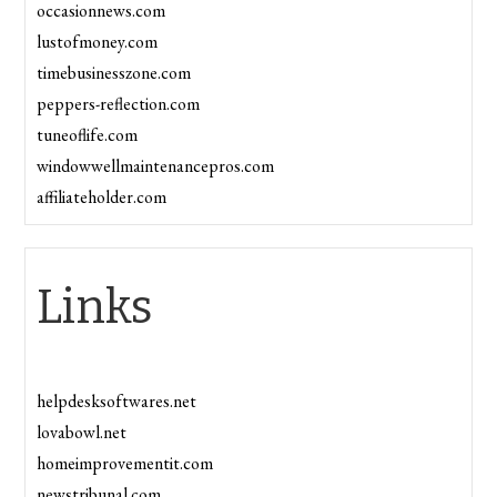
occasionnews.com
lustofmoney.com
timebusinesszone.com
peppers-reflection.com
tuneoflife.com
windowwellmaintenancepros.com
affiliateholder.com
Links
helpdesksoftwares.net
lovabowl.net
homeimprovementit.com
newstribunal.com