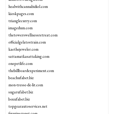
healwithcannabidiol.com
kioskpages.com
trianglecurry.com
imagedum.com
thetowerswellnessretreat.com
officialgelatostrain.com
kaethejeweler.com
sattamatkasattaking.com
onepetlife.com
thebillboardexperiment.com
beachufabet.biz
mon-tresse-de-lit.com
sugarufabet.biz
boxufabet.biz
topgearautoservices.net
figurine-jouet.com