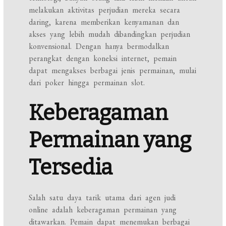
melakukan aktivitas perjudian mereka secara
daring, karena memberikan kenyamanan dan
akses yang lebih mudah dibandingkan perjudian
konvensional. Dengan hanya bermodalkan
perangkat dengan koneksi internet, pemain
dapat mengakses berbagai jenis permainan, mulai
dari poker hingga permainan slot.
Keberagaman
Permainan yang
Tersedia
Salah satu daya tarik utama dari agen judi
online adalah keberagaman permainan yang
ditawarkan. Pemain dapat menemukan berbagai