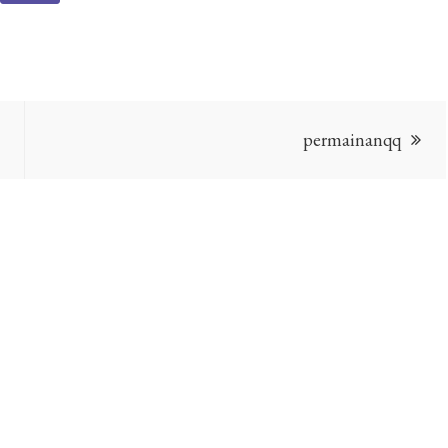
permainanqq