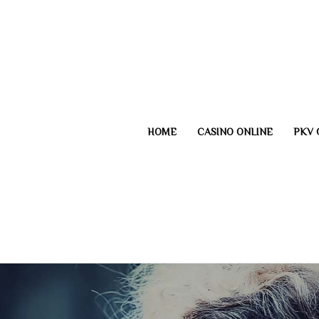
HOME
CASINO ONLINE
PKV 