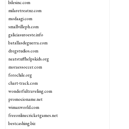
bilesinc.com
milaretreatnz.com
modaagi.com
smallvilleph.com
galiciasuroeste.info
batallasdeguerra.com
dregstudios.com
neatstuffhelpskids.org
moraessoccer.com
forochile.org
chart-track.com
wonderfultraveling.com
promocioname.net
wimaxworld.com
freeonlinecricketgames.net
bestcashing.biz