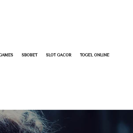
GAMES
SBOBET
SLOT GACOR
TOGEL ONLINE