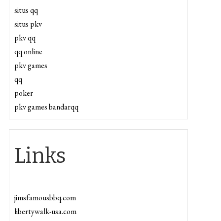
situs qq
situs pkv
pkv qq
qq online
pkv games
qq
poker
pkv games bandarqq
Links
jimsfamousbbq.com
libertywalk-usa.com