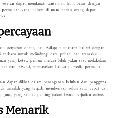
veteran dapat menikmati tantangan lebih besar dengan
n permainan yang inklusif di mana setiap orang dapat
eka.
percayaan
m perjudian online, dan Asikqq memahami hal ini dengan
si terbaru untuk melindungi data pribadi dan transaksi
anan yang ketat, pemain merasa lebih yakin saat melakukan
daftar dan dilisensi, memastikan bahwa penyedia permainan
an dapat dilihat dalam penanganan keluhan dari pengguna.
da masalah yang terjadi, memberikan solusi yang cepat dan
ngguna, yang sangat penting dalam bisnis perjudian online.
s Menarik