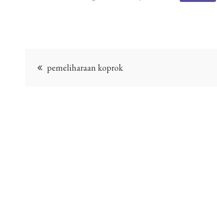
Post
pemeliharaan koprok
navigation