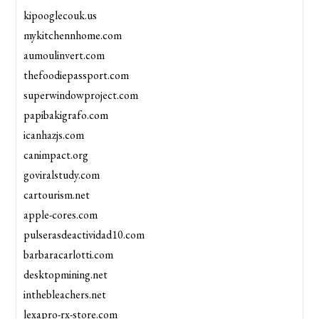
kipooglecouk.us
mykitchennhome.com
aumoulinvert.com
thefoodiepassport.com
superwindowproject.com
papibakigrafo.com
icanhazjs.com
canimpact.org
goviralstudy.com
cartourism.net
apple-cores.com
pulserasdeactividad10.com
barbaracarlotti.com
desktopmining.net
inthebleachers.net
lexapro-rx-store.com