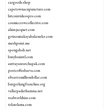
cargoods.shop
capetownacupuncture.com
bitcoinvideospro.com
cosmiccrowcollective.com
alain-jacquet.com
gotisouizakayabakeneko.com
meshpoint.me
spongebob.net
busyboxintl.com
auttayanratchapak.com
postcoffeebarva.com
elteatromilliondollar.com
burgerkingfranchise.org
vallarpadathamma.net
realworldsize.com
teknolama.com