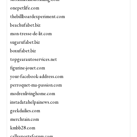
onepetlife.com
thebillboardexperiment.com
beachufabet.biz
mon-tresse-de-lit.com
sugarufabet.biz
boxufabet.biz
topgearautoservices.net
figurine-jouet.com
your-facebook-address.com
perroquet-ma-passion.com
modrenlivinghome.com
instadatahelpainews.com
geekdailies.com
merchrain.com
kmbb28.com
callreportsforum.com