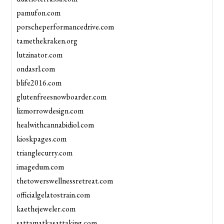
pamufon.com
porscheperformancedrive.com
tamethekraken.org
lutzinator.com
ondasrl.com
blife2016.com
glutenfreesnowboarder.com
lizmorrowdesign.com
healwithcannabidiol.com
kioskpages.com
trianglecurry.com
imagedum.com
thetowerswellnessretreat.com
officialgelatostrain.com
kaethejeweler.com
sattamatkasattaking.com