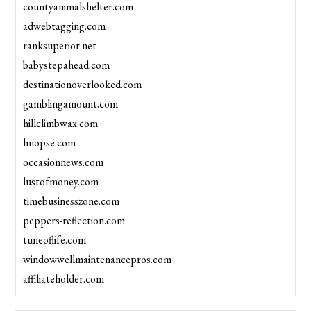
countyanimalshelter.com
adwebtagging.com
ranksuperior.net
babystepahead.com
destinationoverlooked.com
gamblingamount.com
hillclimbwax.com
hnopse.com
occasionnews.com
lustofmoney.com
timebusinesszone.com
peppers-reflection.com
tuneoflife.com
windowwellmaintenancepros.com
affiliateholder.com