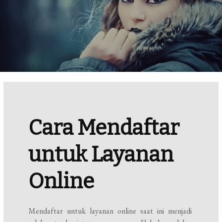
Cara Mendaftar
untuk Layanan
Online
Mendaftar untuk layanan online saat ini menjadi