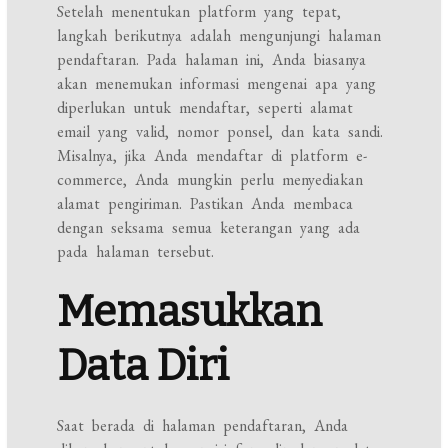
Setelah menentukan platform yang tepat,
langkah berikutnya adalah mengunjungi halaman
pendaftaran. Pada halaman ini, Anda biasanya
akan menemukan informasi mengenai apa yang
diperlukan untuk mendaftar, seperti alamat
email yang valid, nomor ponsel, dan kata sandi.
Misalnya, jika Anda mendaftar di platform e-
commerce, Anda mungkin perlu menyediakan
alamat pengiriman. Pastikan Anda membaca
dengan seksama semua keterangan yang ada
pada halaman tersebut.
Memasukkan
Data Diri
Saat berada di halaman pendaftaran, Anda