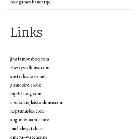
pkv games bandarqq
Links
jimsfamousbbq.com
libertywalk-usa.com
australiamovie.net
gizmobird.co.uk
mp3djsong.com
coursdanglaistoulouse.com
neptunuslex.com
auguri-di-natale.info
michelewatch.us
omega--watches.us