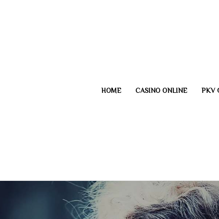
HOME
CASINO ONLINE
PKV 