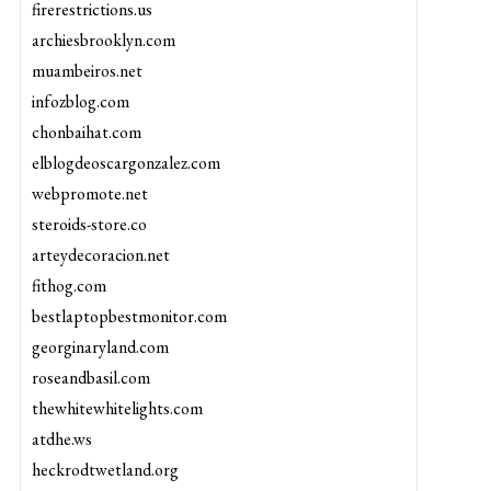
firerestrictions.us
archiesbrooklyn.com
muambeiros.net
infozblog.com
chonbaihat.com
elblogdeoscargonzalez.com
webpromote.net
steroids-store.co
arteydecoracion.net
fithog.com
bestlaptopbestmonitor.com
georginaryland.com
roseandbasil.com
thewhitewhitelights.com
atdhe.ws
heckrodtwetland.org