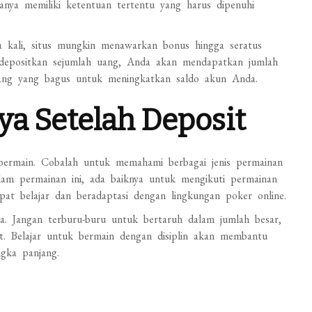
anya memiliki ketentuan tertentu yang harus dipenuhi
a kali, situs mungkin menawarkan bonus hingga seratus
endepositkan sejumlah uang, Anda akan mendapatkan jumlah
uang yang bagus untuk meningkatkan saldo akun Anda.
ya Setelah Deposit
i bermain. Cobalah untuk memahami berbagai jenis permainan
lam permainan ini, ada baiknya untuk mengikuti permainan
at belajar dan beradaptasi dengan lingkungan poker online.
da. Jangan terburu-buru untuk bertaruh dalam jumlah besar,
. Belajar untuk bermain dengan disiplin akan membantu
gka panjang.