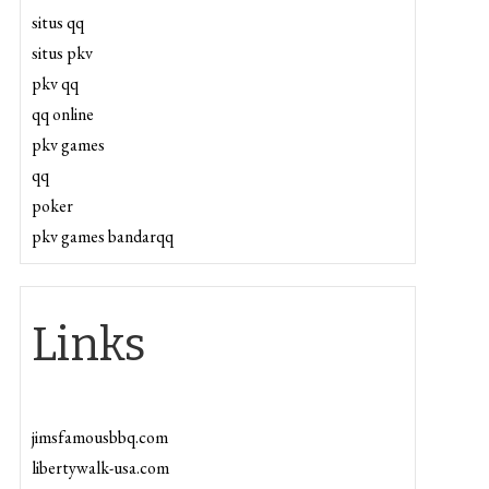
situs qq
situs pkv
pkv qq
qq online
pkv games
qq
poker
pkv games bandarqq
Links
jimsfamousbbq.com
libertywalk-usa.com