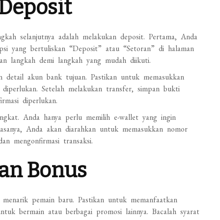
Deposit
ngkah selanjutnya adalah melakukan deposit. Pertama, Anda
opsi yang bertuliskan “Deposit” atau “Setoran” di halaman
uan langkah demi langkah yang mudah diikuti.
an detail akun bank tujuan. Pastikan untuk memasukkan
diperlukan. Setelah melakukan transfer, simpan bukti
irmasi diperlukan.
ingkat. Anda hanya perlu memilih e-wallet yang ingin
 Biasanya, Anda akan diarahkan untuk memasukkan nomor
an mengonfirmasi transaksi.
aan Bonus
 menarik pemain baru. Pastikan untuk memanfaatkan
ntuk bermain atau berbagai promosi lainnya. Bacalah syarat