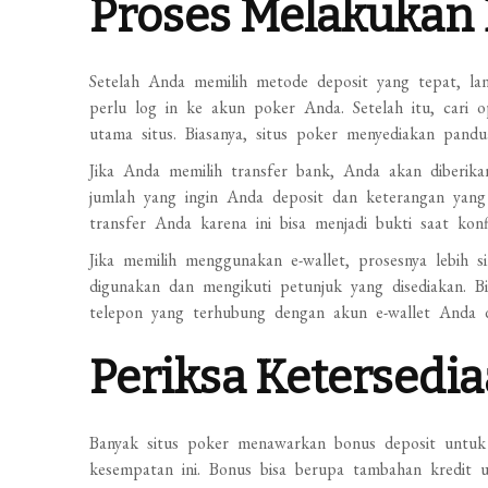
Proses Melakukan 
Setelah Anda memilih metode deposit yang tepat, la
perlu log in ke akun poker Anda. Setelah itu, cari 
utama situs. Biasanya, situs poker menyediakan pand
Jika Anda memilih transfer bank, Anda akan diberik
jumlah yang ingin Anda deposit dan keterangan yang 
transfer Anda karena ini bisa menjadi bukti saat konf
Jika memilih menggunakan e-wallet, prosesnya lebih s
digunakan dan mengikuti petunjuk yang disediakan.
telepon yang terhubung dengan akun e-wallet Anda d
Periksa Ketersedi
Banyak situs poker menawarkan bonus deposit untuk
kesempatan ini. Bonus bisa berupa tambahan kredit u