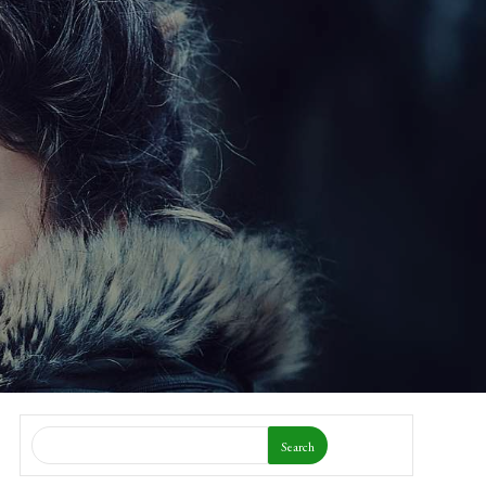
Search