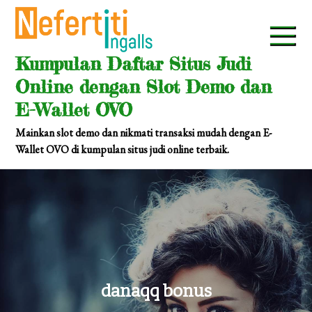
Skip
to
content
Kumpulan Daftar Situs Judi
Online dengan Slot Demo dan
E-Wallet OVO
Mainkan slot demo dan nikmati transaksi mudah dengan E-
Wallet OVO di kumpulan situs judi online terbaik.
danaqq bonus