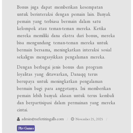
Bonus juga dapat memberikan kesempatan
untuk berinteraksi dengan pemain lain. Banyak
pemain yang terbiasa bermain dalam satu
kelompok atau teman-teman mereka. Ketika
mereka memiliki dana ekstra dari bonus, mereka
bisa mengundang teman-teman mereka untuk
bermain bersama, meningkatkan interaksi sosial
sekaligus mengasyikkan pengalaman mereka.
Dengan berbagai jenis bonus dan program
loyalitas yang ditawarkan, Danaqq terus
berupaya untuk meningkatkan pengalaman
bermain bagi para anggotanya. Ini memberikan
pemain lebih banyak alasan untuk terus kembali
dan berpartisipasi dalam permainan yang mereka
cintai.
admin@nefertitingalls.com
November 25, 2025
Pkv Games