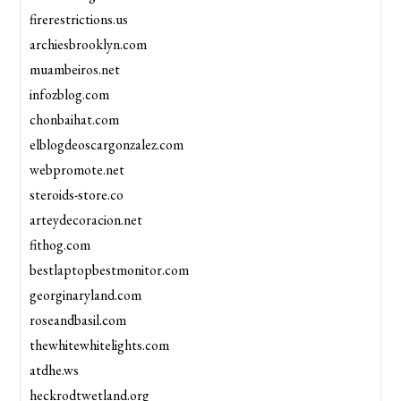
firerestrictions.us
archiesbrooklyn.com
muambeiros.net
infozblog.com
chonbaihat.com
elblogdeoscargonzalez.com
webpromote.net
steroids-store.co
arteydecoracion.net
fithog.com
bestlaptopbestmonitor.com
georginaryland.com
roseandbasil.com
thewhitewhitelights.com
atdhe.ws
heckrodtwetland.org