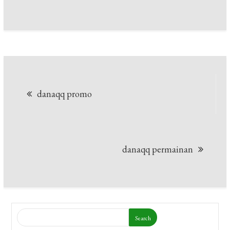
Post
danaqq promo
navigation
danaqq permainan
Search