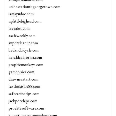
unionstationtogeorgetown.com
iamayudoc.com
mylittlebighead.com
freealot.com
asahiweekly.com
supercleanut.com
bedandbicycle.com
heraldcalifornia.com
graphicmonkeys.com
gamepixies.com
drawneastart.com
fasthokislot88.com
safecasinotips.com
jackpotchips.com
proelitesoftware.com
allcustomercarenumbers.com