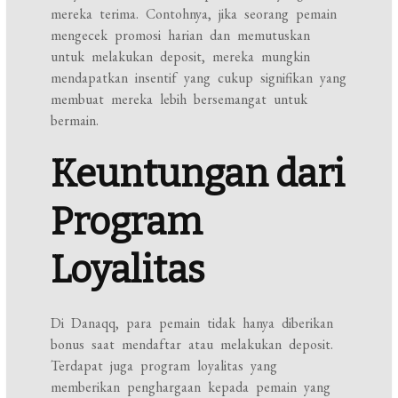
mereka terima. Contohnya, jika seorang pemain
mengecek promosi harian dan memutuskan
untuk melakukan deposit, mereka mungkin
mendapatkan insentif yang cukup signifikan yang
membuat mereka lebih bersemangat untuk
bermain.
Keuntungan dari
Program
Loyalitas
Di Danaqq, para pemain tidak hanya diberikan
bonus saat mendaftar atau melakukan deposit.
Terdapat juga program loyalitas yang
memberikan penghargaan kepada pemain yang