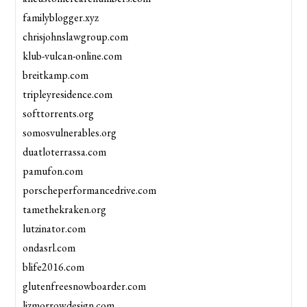
familyblogger.xyz
chrisjohnslawgroup.com
klub-vulcan-online.com
breitkamp.com
tripleyresidence.com
softtorrents.org
somosvulnerables.org
duatloterrassa.com
pamufon.com
porscheperformancedrive.com
tamethekraken.org
lutzinator.com
ondasrl.com
blife2016.com
glutenfreesnowboarder.com
lizmorrowdesign.com