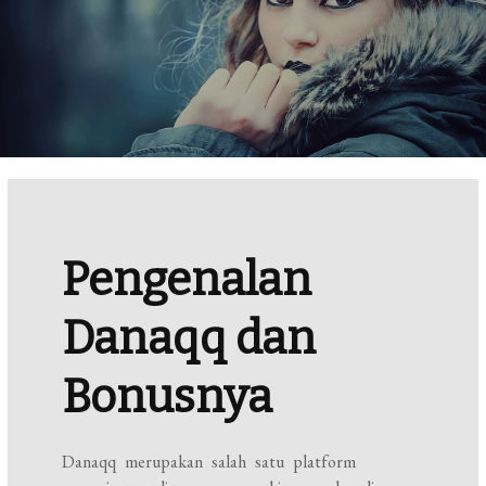
Pengenalan
Danaqq dan
Bonusnya
Danaqq merupakan salah satu platform