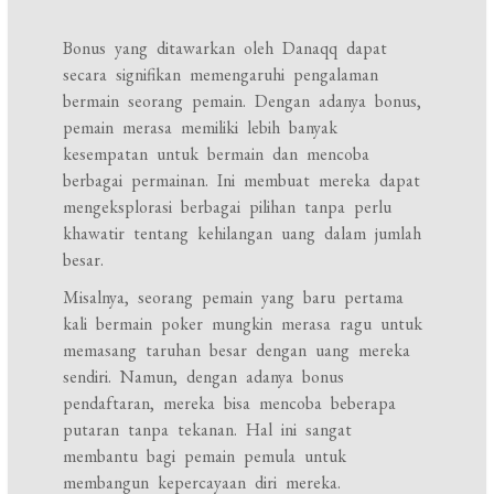
Bonus yang ditawarkan oleh Danaqq dapat
secara signifikan memengaruhi pengalaman
bermain seorang pemain. Dengan adanya bonus,
pemain merasa memiliki lebih banyak
kesempatan untuk bermain dan mencoba
berbagai permainan. Ini membuat mereka dapat
mengeksplorasi berbagai pilihan tanpa perlu
khawatir tentang kehilangan uang dalam jumlah
besar.
Misalnya, seorang pemain yang baru pertama
kali bermain poker mungkin merasa ragu untuk
memasang taruhan besar dengan uang mereka
sendiri. Namun, dengan adanya bonus
pendaftaran, mereka bisa mencoba beberapa
putaran tanpa tekanan. Hal ini sangat
membantu bagi pemain pemula untuk
membangun kepercayaan diri mereka.