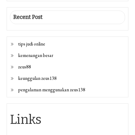
Recent Post
tips judi online
kemenangan besar
zeus88
keunggulan zeus138
pengalaman menggunakan zeus138
Links