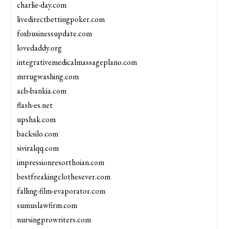
charlie-day.com
livedirectbettingpoker.com
foxbusinessupdate.com
lovedaddy.org
integrativemedicalmassageplano.com
mrrugwashing.com
acb-bankia.com
flash-es.net
upshak.com
backsilo.com
siviralqq.com
impressionresorthoian.com
bestfreakingclothesever.com
falling-film-evaporator.com
sumuslawfirm.com
nursingprowriters.com