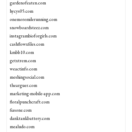
gardenofeaten.com
hycys05.com
onemoremilerunning.com
snowboardsteez.com
instagrambioforgirls.com
cashflowxfiles.com
kmbb10.com
getxtrem.com
weactinfo.com
meshingsocial.com
thearguer.com
marketing-mobile-app.com
floralpunchcraft.com
fiasone.com
danktankbattery.com
mealudo.com