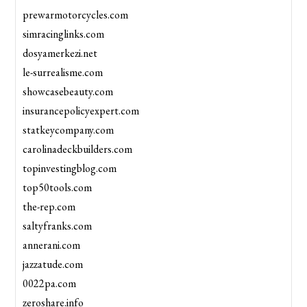
prewarmotorcycles.com
simracinglinks.com
dosyamerkezi.net
le-surrealisme.com
showcasebeauty.com
insurancepolicyexpert.com
statkeycompany.com
carolinadeckbuilders.com
topinvestingblog.com
top50tools.com
the-rep.com
saltyfranks.com
annerani.com
jazzatude.com
0022pa.com
zeroshare.info