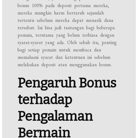
bonus 100% pada deposit pertama mereka,
mereka mungkin harus bertaruh sejumlah
tertentu sebelum mereka dapat menarik dana
tersebut. Ini bisa jadi tantangan bagi beberapa
pemain, terutama yang belum terbiasa dengan
syarat-syarat yang ada. Oleh sebab itu, penting
bagi setiap pemain untuk membaca dan
memahami syarat dan ketentuan ini sebelum
melakukan deposit atau menggunakan bonus.
Pengaruh Bonus
terhadap
Pengalaman
Bermain