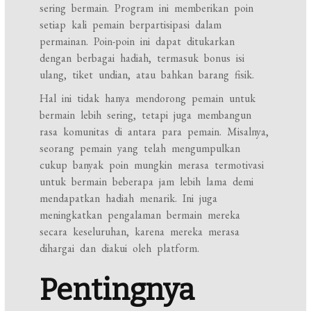
sering bermain. Program ini memberikan poin
setiap kali pemain berpartisipasi dalam
permainan. Poin-poin ini dapat ditukarkan
dengan berbagai hadiah, termasuk bonus isi
ulang, tiket undian, atau bahkan barang fisik.
Hal ini tidak hanya mendorong pemain untuk
bermain lebih sering, tetapi juga membangun
rasa komunitas di antara para pemain. Misalnya,
seorang pemain yang telah mengumpulkan
cukup banyak poin mungkin merasa termotivasi
untuk bermain beberapa jam lebih lama demi
mendapatkan hadiah menarik. Ini juga
meningkatkan pengalaman bermain mereka
secara keseluruhan, karena mereka merasa
dihargai dan diakui oleh platform.
Pentingnya