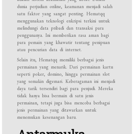
dunia perjudian online, keamanan menjadi salah
satu faktor yang sangat penting. Hematqq
menggunakan teknologi enkripsi terkini untuk
melindungi data pribadi dan transaksi para
penggunanya. Ini memberikan rasa aman bagi
para pemain yang khawatir tentang penipuan
atau pencurian data di internet.
Selain itu, Hematqq memiliki berbagai jenis
permainan yang menarik. Dari permainan kartu
seperti poker, domino, hingga permainan slot
yang semakin digemari. Keberagaman ini menjadi
daya tarik tersendiri bagi para penjudi. Mereka
tidak hanya bisa bermain di satu jenis
permainan, tetapi juga bisa mencoba berbagai
jenis permainan yang ditawarkan untuk
menemukan kesenangan baru.