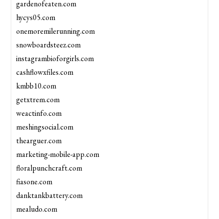
gardenofeaten.com
hycys05.com
onemoremilerunning.com
snowboardsteez.com
instagrambioforgirls.com
cashflowxfiles.com
kmbb10.com
getxtrem.com
weactinfo.com
meshingsocial.com
thearguer.com
marketing-mobile-app.com
floralpunchcraft.com
fiasone.com
danktankbattery.com
mealudo.com