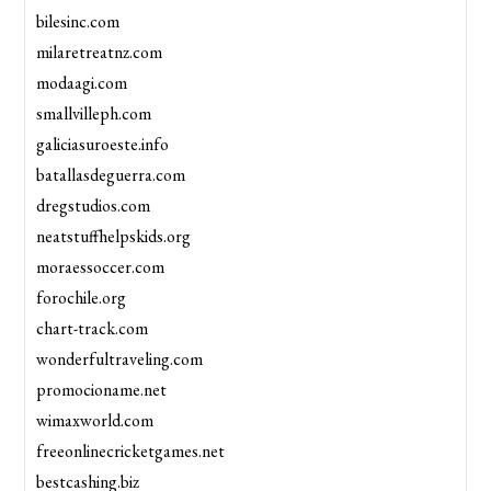
bilesinc.com
milaretreatnz.com
modaagi.com
smallvilleph.com
galiciasuroeste.info
batallasdeguerra.com
dregstudios.com
neatstuffhelpskids.org
moraessoccer.com
forochile.org
chart-track.com
wonderfultraveling.com
promocioname.net
wimaxworld.com
freeonlinecricketgames.net
bestcashing.biz