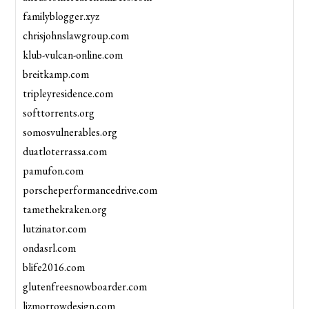
familyblogger.xyz
chrisjohnslawgroup.com
klub-vulcan-online.com
breitkamp.com
tripleyresidence.com
softtorrents.org
somosvulnerables.org
duatloterrassa.com
pamufon.com
porscheperformancedrive.com
tamethekraken.org
lutzinator.com
ondasrl.com
blife2016.com
glutenfreesnowboarder.com
lizmorrowdesign.com