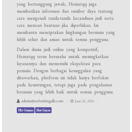
yang bertanggung jawab, Hematqq juga
memberikan informasi dan sumber daya tentang
cara mengenali tanda-tanda kecanduan judi serta
cara mencari bantuan jika diperlukan. Ini
membantu menciptakan lingkungan bermain yang
lebih sehat dan aman untuk semua pengguna.
Dalam dunia judi online yang kompetitif,
Hematqq terus berusaha untuk meningkatkan
layanannya dan memenuhi ekspektasi para
pemain. Dengan berbagai keunggulan yang
ditawarkan, platform ini tidak hanya berfokus
pada keuntungan, tetapi juga pada pengalaman
bermain yang lebih baik untuk semua pengguna.
admin@nefertitingalls.com
June 22, 2025
Pkv Games
Slot Gacor