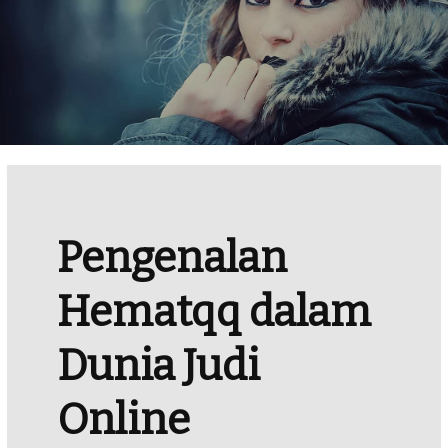
Pengenalan
Hematqq dalam
Dunia Judi
Online