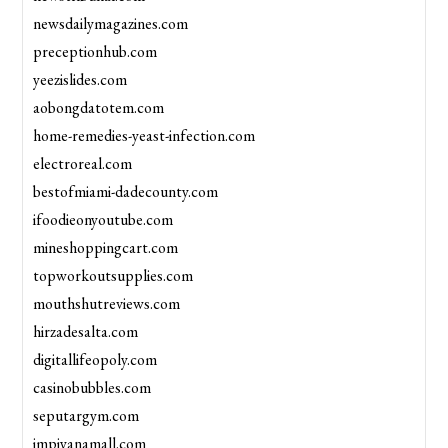
newsdailymagazines.com
preceptionhub.com
yeezislides.com
aobongdatotem.com
home-remedies-yeast-infection.com
electroreal.com
bestofmiami-dadecounty.com
ifoodieonyoutube.com
mineshoppingcart.com
topworkoutsupplies.com
mouthshutreviews.com
hirzadesalta.com
digitallifeopoly.com
casinobubbles.com
seputargym.com
impiyanamall.com