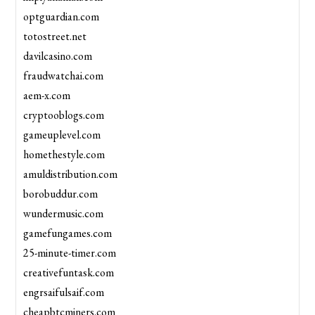
optguardian.com
totostreet.net
davilcasino.com
fraudwatchai.com
aem-x.com
cryptooblogs.com
gameuplevel.com
homethestyle.com
amuldistribution.com
borobuddur.com
wundermusic.com
gamefungames.com
25-minute-timer.com
creativefuntask.com
engrsaifulsaif.com
cheapbtcminers.com