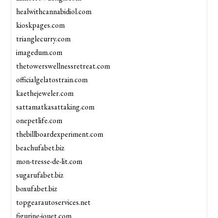
healwithcannabidiol.com
kioskpages.com
trianglecurry.com
imagedum.com
thetowerswellnessretreat.com
officialgelatostrain.com
kaethejeweler.com
sattamatkasattaking.com
onepetlife.com
thebillboardexperiment.com
beachufabet.biz
mon-tresse-de-lit.com
sugarufabet.biz
boxufabet.biz
topgearautoservices.net
figurine-jouet.com