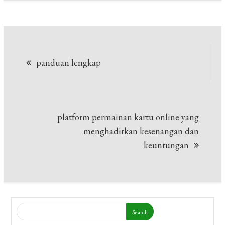
Post
panduan lengkap
navigation
platform permainan kartu online yang
menghadirkan kesenangan dan
keuntungan
Search