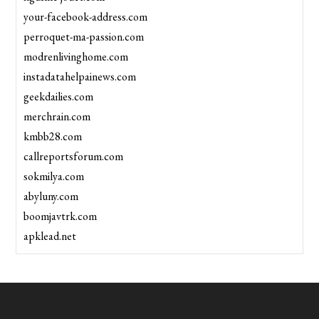
your-facebook-address.com
perroquet-ma-passion.com
modrenlivinghome.com
instadatahelpainews.com
geekdailies.com
merchrain.com
kmbb28.com
callreportsforum.com
sokmilya.com
abyluny.com
boomjavtrk.com
apklead.net