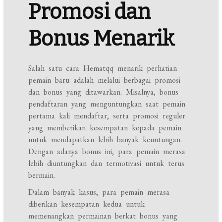
Promosi dan
Bonus Menarik
Salah satu cara Hematqq menarik perhatian
pemain baru adalah melalui berbagai promosi
dan bonus yang ditawarkan. Misalnya, bonus
pendaftaran yang menguntungkan saat pemain
pertama kali mendaftar, serta promosi reguler
yang memberikan kesempatan kepada pemain
untuk mendapatkan lebih banyak keuntungan.
Dengan adanya bonus ini, para pemain merasa
lebih diuntungkan dan termotivasi untuk terus
bermain.
Dalam banyak kasus, para pemain merasa
diberikan kesempatan kedua untuk
memenangkan permainan berkat bonus yang