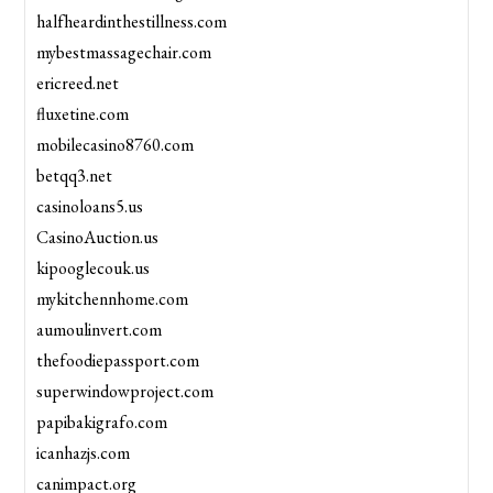
halfheardinthestillness.com
mybestmassagechair.com
ericreed.net
fluxetine.com
mobilecasino8760.com
betqq3.net
casinoloans5.us
CasinoAuction.us
kipooglecouk.us
mykitchennhome.com
aumoulinvert.com
thefoodiepassport.com
superwindowproject.com
papibakigrafo.com
icanhazjs.com
canimpact.org