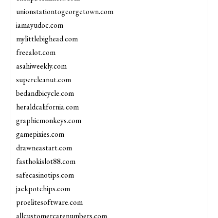
unionstationtogeorgetown.com
iamayudoc.com
mylittlebighead.com
freealot.com
asahiweekly.com
supercleanut.com
bedandbicycle.com
heraldcalifornia.com
graphicmonkeys.com
gamepixies.com
drawneastart.com
fasthokislot88.com
safecasinotips.com
jackpotchips.com
proelitesoftware.com
allcustomercarenumbers.com