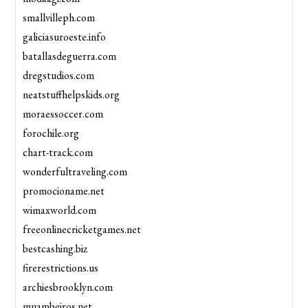
smallvilleph.com
galiciasuroeste.info
batallasdeguerra.com
dregstudios.com
neatstuffhelpskids.org
moraessoccer.com
forochile.org
chart-track.com
wonderfultraveling.com
promocioname.net
wimaxworld.com
freeonlinecricketgames.net
bestcashing.biz
firerestrictions.us
archiesbrooklyn.com
muambeiros.net