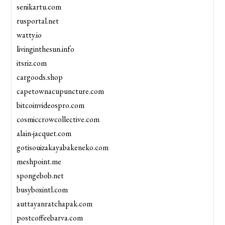
senikartu.com
rusportal.net
watty.io
livinginthesun.info
itsriz.com
cargoods.shop
capetownacupuncture.com
bitcoinvideospro.com
cosmiccrowcollective.com
alain-jacquet.com
gotisouizakayabakeneko.com
meshpoint.me
spongebob.net
busyboxintl.com
auttayanratchapak.com
postcoffeebarva.com