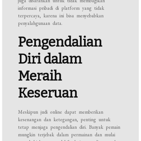
juga disarankan untuk tidak membagikan
informasi pribadi di platform yang tidak
terpercaya, karena ini bisa menyebabkan
penyalahgunaan data.
Pengendalian
Diri dalam
Meraih
Keseruan
Meskipun judi online dapat memberikan
kesenangan dan ketegangan, penting untuk
tetap menjaga pengendalian diri. Banyak pemain
mungkin terjebak dalam permainan dan mulai