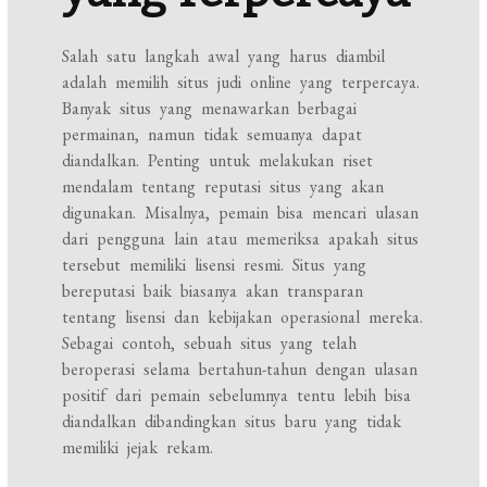
Salah satu langkah awal yang harus diambil
adalah memilih situs judi online yang terpercaya.
Banyak situs yang menawarkan berbagai
permainan, namun tidak semuanya dapat
diandalkan. Penting untuk melakukan riset
mendalam tentang reputasi situs yang akan
digunakan. Misalnya, pemain bisa mencari ulasan
dari pengguna lain atau memeriksa apakah situs
tersebut memiliki lisensi resmi. Situs yang
bereputasi baik biasanya akan transparan
tentang lisensi dan kebijakan operasional mereka.
Sebagai contoh, sebuah situs yang telah
beroperasi selama bertahun-tahun dengan ulasan
positif dari pemain sebelumnya tentu lebih bisa
diandalkan dibandingkan situs baru yang tidak
memiliki jejak rekam.