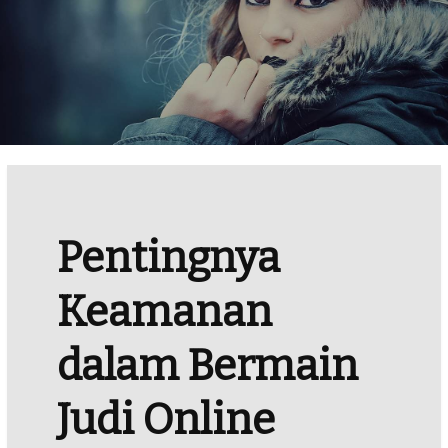
Pentingnya
Keamanan
dalam Bermain
Judi Online