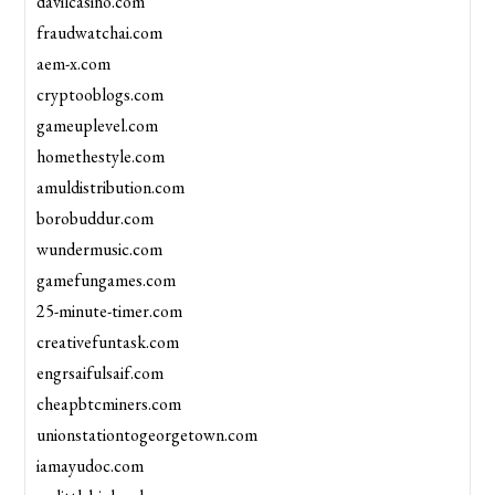
davilcasino.com
fraudwatchai.com
aem-x.com
cryptooblogs.com
gameuplevel.com
homethestyle.com
amuldistribution.com
borobuddur.com
wundermusic.com
gamefungames.com
25-minute-timer.com
creativefuntask.com
engrsaifulsaif.com
cheapbtcminers.com
unionstationtogeorgetown.com
iamayudoc.com