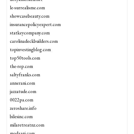
le-surrealisme.com
showcasebeauty.com
insurancepolicyexpert.com
statkeycompany.com
carolinadeckbuilders.com
topinvestingblog.com
top50tools.com
the-rep.com
saltyfranks.com
annerani.com
jazzatude.com
0022pa.com
zeroshare.info
bilesinc.com
milaretreatnz.com
modaagi.com