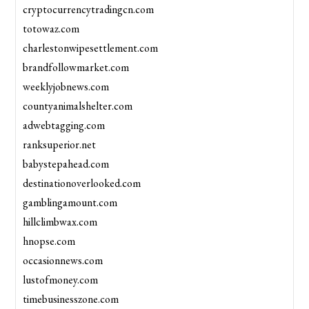
cryptocurrencytradingcn.com
totowaz.com
charlestonwipesettlement.com
brandfollowmarket.com
weeklyjobnews.com
countyanimalshelter.com
adwebtagging.com
ranksuperior.net
babystepahead.com
destinationoverlooked.com
gamblingamount.com
hillclimbwax.com
hnopse.com
occasionnews.com
lustofmoney.com
timebusinesszone.com