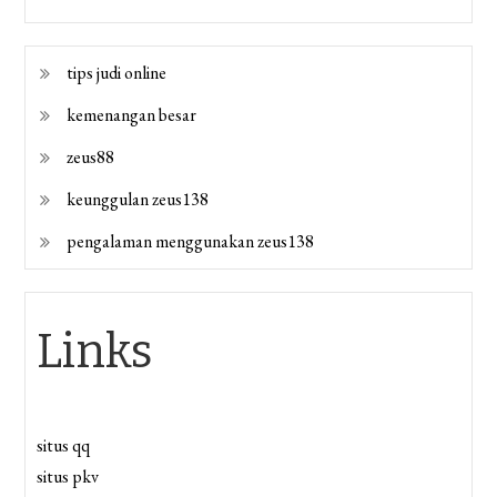
tips judi online
kemenangan besar
zeus88
keunggulan zeus138
pengalaman menggunakan zeus138
Links
situs qq
situs pkv