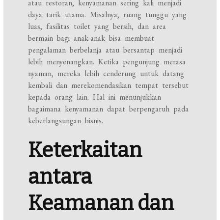
atau restoran, kenyamanan sering kali menjadi
daya tarik utama. Misalnya, ruang tunggu yang
luas, fasilitas toilet yang bersih, dan area
bermain bagi anak-anak bisa membuat
pengalaman berbelanja atau bersantap menjadi
lebih menyenangkan. Ketika pengunjung merasa
nyaman, mereka lebih cenderung untuk datang
kembali dan merekomendasikan tempat tersebut
kepada orang lain. Hal ini menunjukkan
bagaimana kenyamanan dapat berpengaruh pada
keberlangsungan bisnis.
Keterkaitan
antara
Keamanan dan