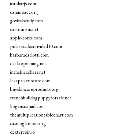
icanhazjs.com
canimpact.org
goviralstudy.com
cartourism.net
apple-cores.com
pulserasdeactividad10.com
barbaracarlotti.com
desktopmining.net
inthebleachers.net
lexapro-rx-store.com
buyskincareproducts.org
frenchbulldogpuppyforsale.net
kogamasquid.com
themultiplicationtablechart.com
casinoglamour.org
dextercoin.io