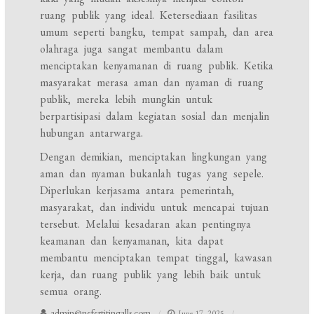
ruang publik yang ideal. Ketersediaan fasilitas
umum seperti bangku, tempat sampah, dan area
olahraga juga sangat membantu dalam
menciptakan kenyamanan di ruang publik. Ketika
masyarakat merasa aman dan nyaman di ruang
publik, mereka lebih mungkin untuk
berpartisipasi dalam kegiatan sosial dan menjalin
hubungan antarwarga.
Dengan demikian, menciptakan lingkungan yang
aman dan nyaman bukanlah tugas yang sepele.
Diperlukan kerjasama antara pemerintah,
masyarakat, dan individu untuk mencapai tujuan
tersebut. Melalui kesadaran akan pentingnya
keamanan dan kenyamanan, kita dapat
membantu menciptakan tempat tinggal, kawasan
kerja, dan ruang publik yang lebih baik untuk
semua orang.
admin@nefertitingalls.com
June 17, 2025