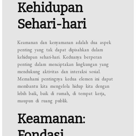
Kehidupan
Sehari-hari
Keamanan dan kenyamanan adalah dua aspek
penting yang tak dapat dipisahkan dalam
kehidupan sehari-hari. Keduanya berperan
penting dalam menciptakan lingkungan yang
mendukung aktivitas dan interaksi sosial.
Memahami pentingnya kedua elemen ini dapat
membantu kita mengelola hidup kita dengan
lebih baik, baik di rumah, di tempat kerja,
maupun di ruang publik.
Keamanan:
Fondasi