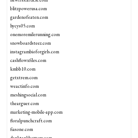
blitzpowerusa.com
gardenofeaten.com
hycys05.com
onemoremilerunning.com
snowboardsteez.com
instagrambioforgirls.com
cashflowxfiles.com
kmbb10.com
getxtrem.com
weactinfo.com
meshingsocial.com
thearguer.com
marketing-mobile-app.com
floralpunchcraft.com
fiasone.com
danktankbattery.com