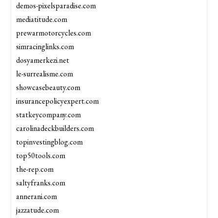
demos-pixelsparadise.com
mediatitude.com
prewarmotorcycles.com
simracinglinks.com
dosyamerkezi.net
le-surrealisme.com
showcasebeauty.com
insurancepolicyexpert.com
statkeycompany.com
carolinadeckbuilders.com
topinvestingblog.com
top50tools.com
the-rep.com
saltyfranks.com
annerani.com
jazzatude.com