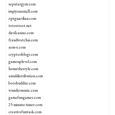
seputargym.com
impiyanamall.com
optguardian.com
totostreet.net
davilcasino.com
fraudwatchai.com
aem-x.com
cryptooblogs.com
gameuplevel.com
homethestyle.com
amuldistribution.com
borobuddur.com
wundermusic.com
gamefungames.com
25-minute-timer.com
creativefuntask.com