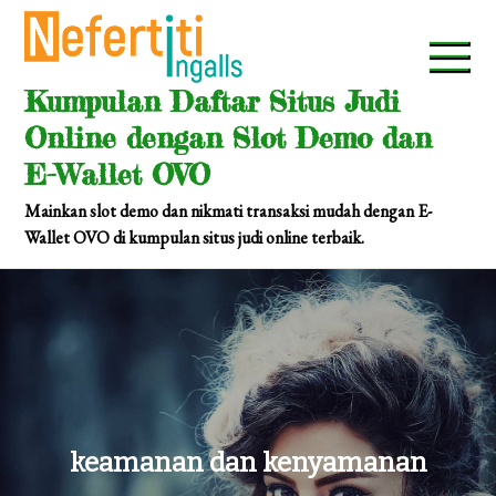
Skip
to
content
Kumpulan Daftar Situs Judi
Online dengan Slot Demo dan
E-Wallet OVO
Mainkan slot demo dan nikmati transaksi mudah dengan E-
Wallet OVO di kumpulan situs judi online terbaik.
keamanan dan kenyamanan