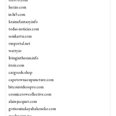
herzio.com
in-hi5.com
krainafantasy.info
todas-noticias.com
senikartu.com
rusportal.net
watty.io
livinginthesun.info
itsriz.com
cargoods.shop
capetownacupuncture.com
bitcoinvideospro.com
cosmiccrowcollective.com
alain-jacquet.com
gotisouizakayabakeneko.com
meshpoint.me