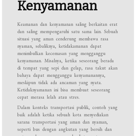
Kenyamanan
Keamanan dan kenyamanan saling berkaitan erat
dan saling mempengaruhi satu sama lain. Sebuah
situasi yang aman cenderung membawa rasa
nyaman, sebaliknya, ketidakamanan dapat
menimbulkan kecemasan yang mengganggu
kenyamanan. Misalnya, ketika seseorang berada
di tempat yang sepi dan gelap, rasa takut akan
bahaya dapat mengganggu kenyamanannya,
meskipun tidak ada ancaman yang nyata.
Ketidaknyamanan ini bisa membuat seseorang
cepat merasa lelah atau stres.
Dalam konteks transportasi publik, contoh yang
baik adalah ketika sebuah kota menyediakan
sarana transportasi yang aman dan nyaman,
seperti bus dengan angkutan yang bersih dan