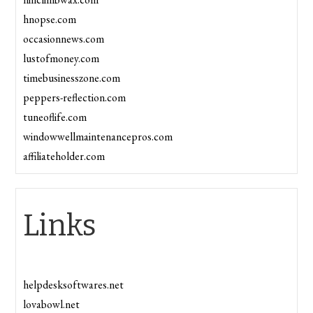
hnopse.com
occasionnews.com
lustofmoney.com
timebusinesszone.com
peppers-reflection.com
tuneoflife.com
windowwellmaintenancepros.com
affiliateholder.com
Links
helpdesksoftwares.net
lovabowl.net