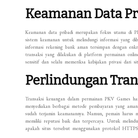
Keamanan Data Pr
Keamanan data pribadi merupakan fokus utama di PK
sistem keamanan untuk melindungi informasi yang dib
informasi rekening bank aman tersimpan dengan enkri
transaksi yang dilakukan di platform permainan onli
sensitif dan selalu memeriksa kebijakan privasi dari 
Perlindungan Tra
Transaksi keuangan dalam permainan PKV Games haru
menyediakan berbagai metode pembayaran yang aman. 
sudah terjamin keamanannya. Namun, pemain harus 
memiliki reputasi baik dan terpercaya. Untuk melindu
apakah situs tersebut menggunakan protokol HTTPS da