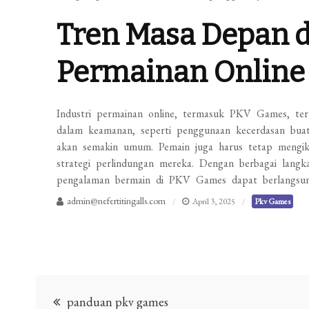
Tren Masa Depan
Permainan Online
Industri permainan online, termasuk PKV Games, teru
dalam keamanan, seperti penggunaan kecerdasan buat
akan semakin umum. Pemain juga harus tetap mengik
strategi perlindungan mereka. Dengan berbagai langk
pengalaman bermain di PKV Games dapat berlangsu
admin@nefertitingalls.com
April 3, 2025
Pkv Games
Post
panduan pkv games