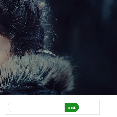
Search