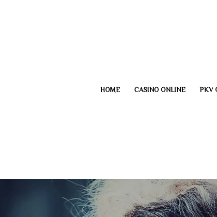
HOME
CASINO ONLINE
PKV 