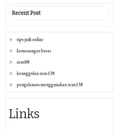
Recent Post
tips judi online
kemenangan besar
zeus88
keunggulan zeus138
pengalaman menggunakan zeus138
Links