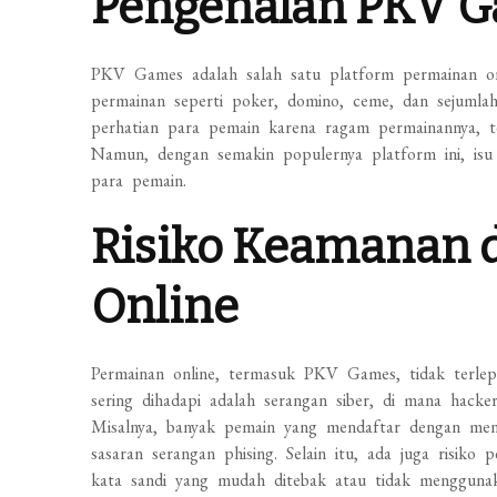
Pengenalan PKV 
PKV Games adalah salah satu platform permainan onl
permainan seperti poker, domino, ceme, dan sejumlah
perhatian para pemain karena ragam permainannya, t
Namun, dengan semakin populernya platform ini, isu
para pemain.
Risiko Keamanan 
Online
Permainan online, termasuk PKV Games, tidak terlepa
sering dihadapi adalah serangan siber, di mana hack
Misalnya, banyak pemain yang mendaftar dengan men
sasaran serangan phising. Selain itu, ada juga risiko
kata sandi yang mudah ditebak atau tidak menggunak