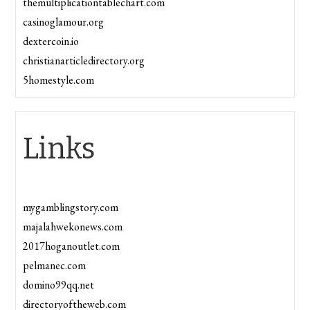
themultiplicationtablechart.com
casinoglamour.org
dextercoin.io
christianarticledirectory.org
5homestyle.com
Links
mygamblingstory.com
majalahwekonews.com
2017hoganoutlet.com
pelmanec.com
domino99qq.net
directoryoftheweb.com