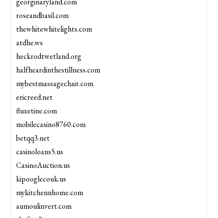
georginaryland.com
roseandbasil.com
thewhitewhitelights.com
atdhe.ws
heckrodtwetland.org
halfheardinthestillness.com
mybestmassagechair.com
ericreed.net
fluxetine.com
mobilecasino8760.com
betqq3.net
casinoloans5.us
CasinoAuction.us
kipooglecouk.us
mykitchennhome.com
aumoulinvert.com