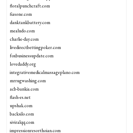
floralpunchcraft.com
fiasone.com
danktankbattery.com
mealudo.com
charlie-day.com
livedirectbettingpoker.com
foxbusinessupdate.com
lovedaddy.org
integrativemedicalmassageplano.com
mrrugwashing.com
acb-bankia.com
flash-es.net
upshak.com
backsilo.com
siviralqq.com
impressionresorthoian.com