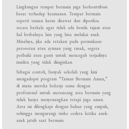
Lingkungan tempat bermain juga berkontribusi
besar terhadap keamanan. Tempat bermain
seperti taman harus dirawat dan diperiksa
secara berkala agar tidak ada benda tajam atau
hal berbahaya lain yang bisa melukai anak.
Misalnya, jika ada retakan pada permukaan
perosotan atau ayunan yang rusak, segera
perbaiki atau ganti untuk mencegah terjadinya
insiden yang tidak diinginkan.
Sebagai contoh, banyak sekolah yang kini
mengadopsi program “Taman Bermain Aman,”
di mana mereka bekerja sama dengan
profesional untuk merancang area bermain yang
tidak hanya menyenangkan tetapi juga aman.
Area ini dilengkapi dengan bahan yang empuk,
sehingga mengurangi risiko cedera ketika anak-
anak jatuh saat bermain.