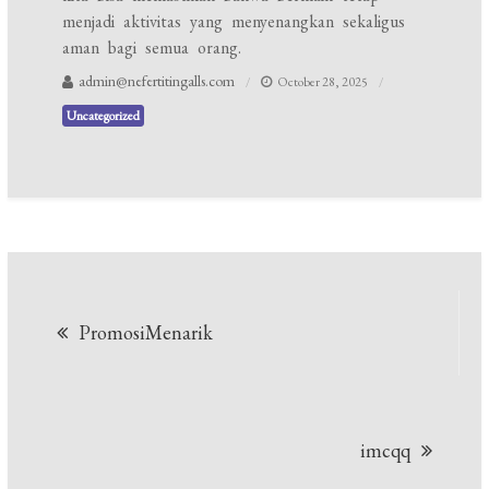
menjadi aktivitas yang menyenangkan sekaligus
aman bagi semua orang.
admin@nefertitingalls.com
October 28, 2025
Uncategorized
Post
PromosiMenarik
navigation
imcqq