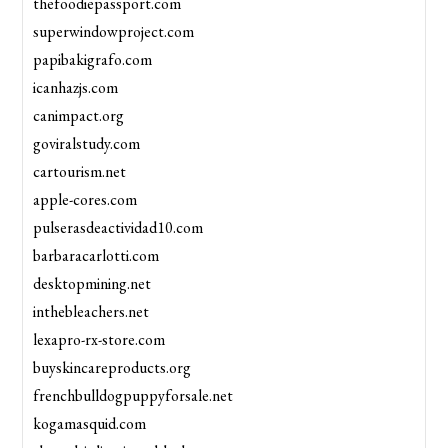
thefoodiepassport.com
superwindowproject.com
papibakigrafo.com
icanhazjs.com
canimpact.org
goviralstudy.com
cartourism.net
apple-cores.com
pulserasdeactividad10.com
barbaracarlotti.com
desktopmining.net
inthebleachers.net
lexapro-rx-store.com
buyskincareproducts.org
frenchbulldogpuppyforsale.net
kogamasquid.com