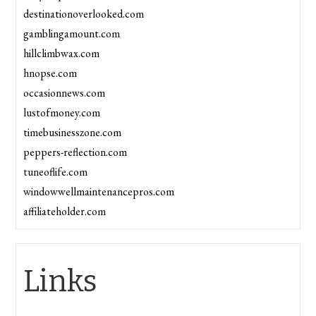
destinationoverlooked.com
gamblingamount.com
hillclimbwax.com
hnopse.com
occasionnews.com
lustofmoney.com
timebusinesszone.com
peppers-reflection.com
tuneoflife.com
windowwellmaintenancepros.com
affiliateholder.com
Links