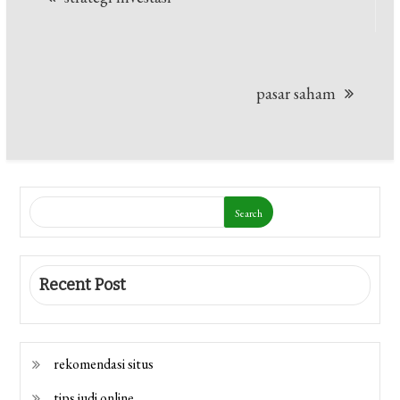
navigation
pasar saham
Search
Recent Post
rekomendasi situs
tips judi online