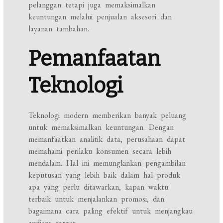
pelanggan tetapi juga memaksimalkan
keuntungan melalui penjualan aksesori dan
layanan tambahan.
Pemanfaatan
Teknologi
Teknologi modern memberikan banyak peluang
untuk memaksimalkan keuntungan. Dengan
memanfaatkan analitik data, perusahaan dapat
memahami perilaku konsumen secara lebih
mendalam. Hal ini memungkinkan pengambilan
keputusan yang lebih baik dalam hal produk
apa yang perlu ditawarkan, kapan waktu
terbaik untuk menjalankan promosi, dan
bagaimana cara paling efektif untuk menjangkau
audiens target.