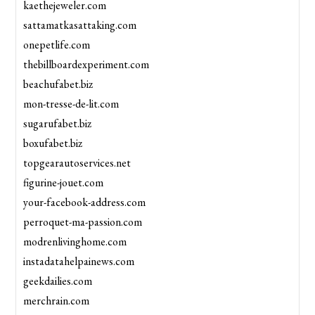
kaethejeweler.com
sattamatkasattaking.com
onepetlife.com
thebillboardexperiment.com
beachufabet.biz
mon-tresse-de-lit.com
sugarufabet.biz
boxufabet.biz
topgearautoservices.net
figurine-jouet.com
your-facebook-address.com
perroquet-ma-passion.com
modrenlivinghome.com
instadatahelpainews.com
geekdailies.com
merchrain.com