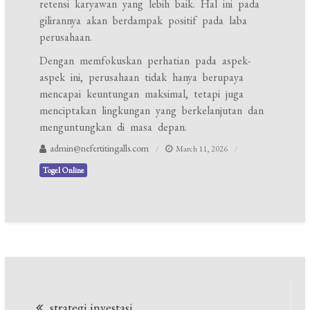
retensi karyawan yang lebih baik. Hal ini pada
gilirannya akan berdampak positif pada laba
perusahaan.
Dengan memfokuskan perhatian pada aspek-
aspek ini, perusahaan tidak hanya berupaya
mencapai keuntungan maksimal, tetapi juga
menciptakan lingkungan yang berkelanjutan dan
menguntungkan di masa depan.
admin@nefertitingalls.com
March 11, 2026
Togel Online
Post
strategi investasi