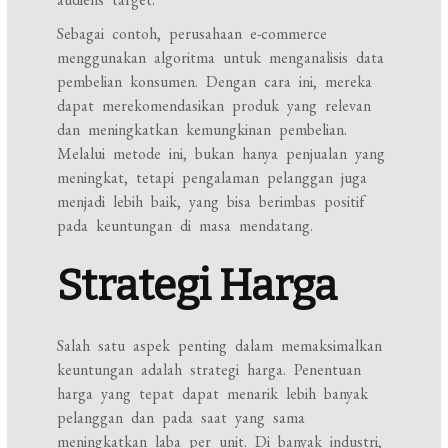
Sebagai contoh, perusahaan e-commerce
menggunakan algoritma untuk menganalisis data
pembelian konsumen. Dengan cara ini, mereka
dapat merekomendasikan produk yang relevan
dan meningkatkan kemungkinan pembelian.
Melalui metode ini, bukan hanya penjualan yang
meningkat, tetapi pengalaman pelanggan juga
menjadi lebih baik, yang bisa berimbas positif
pada keuntungan di masa mendatang.
Strategi Harga
Salah satu aspek penting dalam memaksimalkan
keuntungan adalah strategi harga. Penentuan
harga yang tepat dapat menarik lebih banyak
pelanggan dan pada saat yang sama
meningkatkan laba per unit. Di banyak industri,