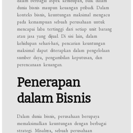
dalam berbagai aspek kehidupan, baik dalam
dunia bisnis maupun keuangan pribadi. Dalam
konteks bisnis, keuntungan maksimal mengacu
pada kemampuan sebuah perusahaan untuk
mencapai laba tertinggi dari setiap unit barang
atau jasa yang dijual. Di sisi lain, dalam
kehidupan sehari-hari, pencarian keuntungan
maksimal dapat diterapkan dalam pengelolaan
sumber daya, pengambilan keputusan, dan
perencanaan keuangan.
Penerapan
dalam Bisnis
Dalam dunia bisnis, perusahaan berupaya
memaksimalkan keuntungan dengan berbagai
strategi. Misalnya, sebuah perusahaan