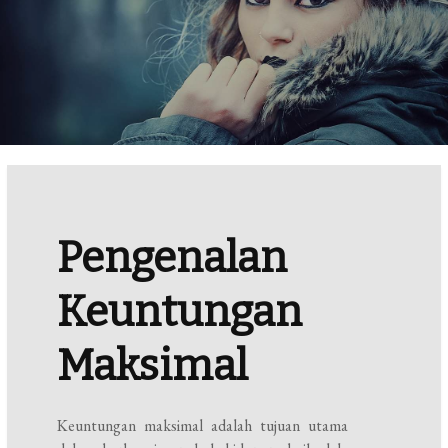
Pengenalan
Keuntungan
Maksimal
Keuntungan maksimal adalah tujuan utama