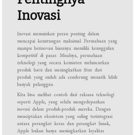
Inovasi
Inovasi memainkan peran penting dalam
mencapai keuntungan maksimal. Perusahaan yang
mampu berinovasi biasanya memiliki keunggulan
kompetitif di pasar. Misalnya, perusahaan
teknologi yang secara konsisten meluncurkan
produk baru dan meningkatkan fitur dari
produk yang sudah ada cenderung menarik lebih
banyak pelanggan.
Kita bisa melihat contoh dari raksasa teknologi
seperti Apple, yang selalu mengedepankan
inovasi dalam produk-produk mereka. Dengan
menciptakan ekosistem yang saling terintegrasi
antara perangkat keras dan perangkat lunak,
Apple bukan hanya meningkatkan loyalitas