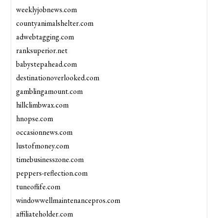
weeklyjobnews.com
countyanimalshelter.com
adwebtagging.com
ranksuperior.net
babystepahead.com
destinationoverlooked.com
gamblingamount.com
hillclimbwax.com
hnopse.com
occasionnews.com
lustofmoney.com
timebusinesszone.com
peppers-reflection.com
tuneoflife.com
windowwellmaintenancepros.com
affiliateholder.com