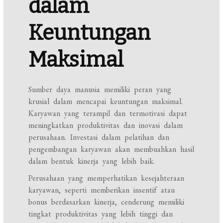
dalam
Keuntungan
Maksimal
Sumber daya manusia memiliki peran yang
krusial dalam mencapai keuntungan maksimal.
Karyawan yang terampil dan termotivasi dapat
meningkatkan produktivitas dan inovasi dalam
perusahaan. Investasi dalam pelatihan dan
pengembangan karyawan akan membuahkan hasil
dalam bentuk kinerja yang lebih baik.
Perusahaan yang memperhatikan kesejahteraan
karyawan, seperti memberikan insentif atau
bonus berdasarkan kinerja, cenderung memiliki
tingkat produktivitas yang lebih tinggi dan