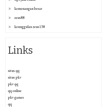
kemenangan besar
zeus88
keunggulan zeus138
Links
situs qq
situs pkv
pkv qq
qq online
pkv games
qq