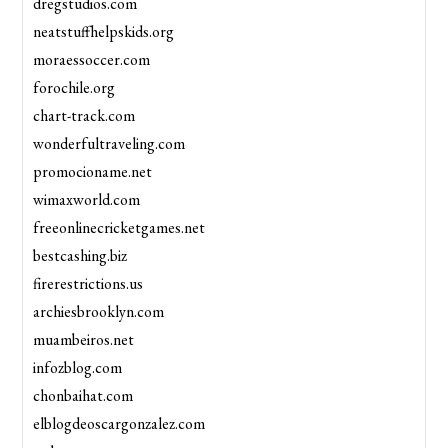
dregstudios.com
neatstuffhelpskids.org
moraessoccer.com
forochile.org
chart-track.com
wonderfultraveling.com
promocioname.net
wimaxworld.com
freeonlinecricketgames.net
bestcashing.biz
firerestrictions.us
archiesbrooklyn.com
muambeiros.net
infozblog.com
chonbaihat.com
elblogdeoscargonzalez.com