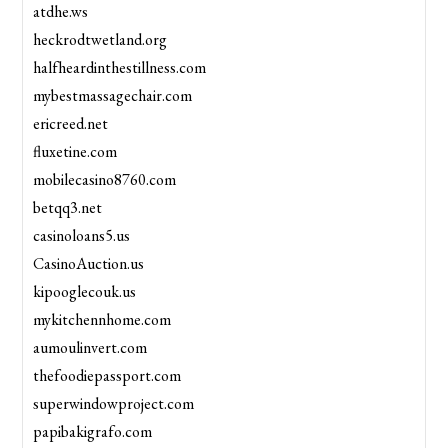
atdhe.ws
heckrodtwetland.org
halfheardinthestillness.com
mybestmassagechair.com
ericreed.net
fluxetine.com
mobilecasino8760.com
betqq3.net
casinoloans5.us
CasinoAuction.us
kipooglecouk.us
mykitchennhome.com
aumoulinvert.com
thefoodiepassport.com
superwindowproject.com
papibakigrafo.com