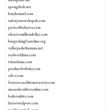
spongebob.net
busyboxintl.com
auttayanratchapak.com
postcoffeebarva.com
elteatromilliondollar.com
burgerkingfranchise.org
vallarpadathamma.net
realworldsize.com
teknolama.com
productforbaby.com
orb-z.com
fosterscoachhousetavern.com
mesasdecultivoonline.com
boilersnbits.com
latestviralpost.com
newfreearticle.com