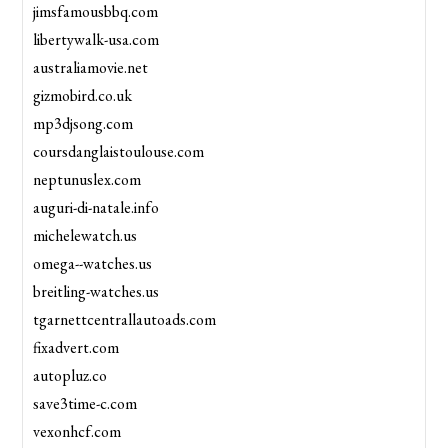
jimsfamousbbq.com
libertywalk-usa.com
australiamovie.net
gizmobird.co.uk
mp3djsong.com
coursdanglaistoulouse.com
neptunuslex.com
auguri-di-natale.info
michelewatch.us
omega--watches.us
breitling-watches.us
tgarnettcentrallautoads.com
fixadvert.com
autopluz.co
save3time-c.com
vexonhcf.com