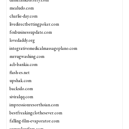
mealudo.com
charlie-day.com
livedirectbettingpoker.com
foxbusinessupdate.com
lovedaddy.org
integrativemedicalmassageplano.com
mrrugwashing.com
acb-bankia.com
flash-es.net
upshak.com
backsilo.com
siviralqq.com
impressionresorthoian.com
bestfreakingclothesever.com
falling-film-evaporator.com
sumuslawfirm.com