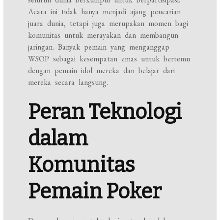
Acara ini tidak hanya menjadi ajang pencarian
juara dunia, tetapi juga merupakan momen bagi
komunitas untuk merayakan dan membangun
jaringan. Banyak pemain yang menganggap
WSOP sebagai kesempatan emas untuk bertemu
dengan pemain idol mereka dan belajar dari
mereka secara langsung.
Peran Teknologi
dalam
Komunitas
Pemain Poker