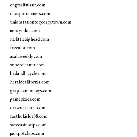
engrsaifulsaif.com
cheapbtcminers.com
unionstationtogeorgetown.com
iamayudoc.com
mylittlebighead.com
freealot.com
asahiweekly.com
supercleanut.com
bedandbicycle.com
heraldcalifornia.com
graphicmonkeys.com
gamepixies.com
drawneastart.com
fasthokislot88.com
safecasinotips.com
jackpotchips.com