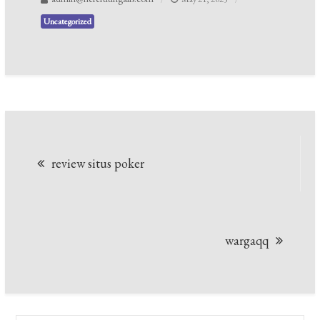
Uncategorized
Post
review situs poker
navigation
wargaqq