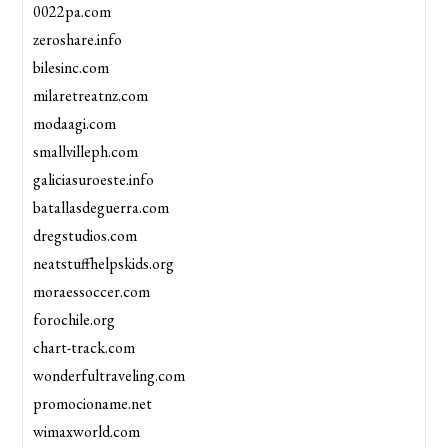
0022pa.com
zeroshare.info
bilesinc.com
milaretreatnz.com
modaagi.com
smallvilleph.com
galiciasuroeste.info
batallasdeguerra.com
dregstudios.com
neatstuffhelpskids.org
moraessoccer.com
forochile.org
chart-track.com
wonderfultraveling.com
promocioname.net
wimaxworld.com