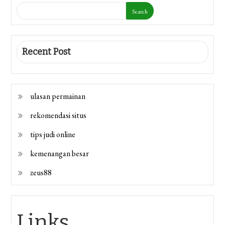
Search
Recent Post
ulasan permainan
rekomendasi situs
tips judi online
kemenangan besar
zeus88
Links