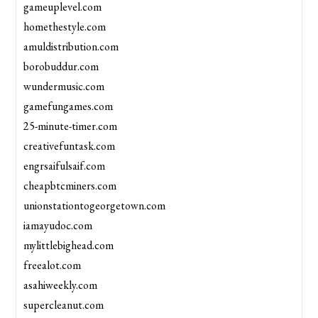
gameuplevel.com
homethestyle.com
amuldistribution.com
borobuddur.com
wundermusic.com
gamefungames.com
25-minute-timer.com
creativefuntask.com
engrsaifulsaif.com
cheapbtcminers.com
unionstationtogeorgetown.com
iamayudoc.com
mylittlebighead.com
freealot.com
asahiweekly.com
supercleanut.com