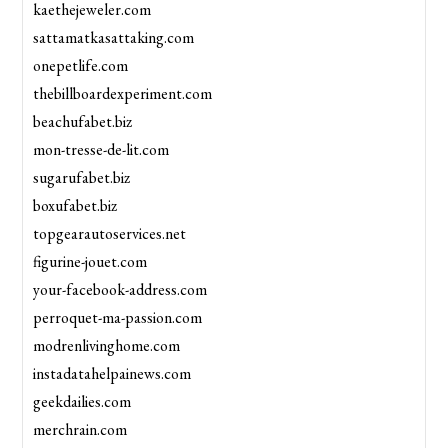
kaethejeweler.com
sattamatkasattaking.com
onepetlife.com
thebillboardexperiment.com
beachufabet.biz
mon-tresse-de-lit.com
sugarufabet.biz
boxufabet.biz
topgearautoservices.net
figurine-jouet.com
your-facebook-address.com
perroquet-ma-passion.com
modrenlivinghome.com
instadatahelpainews.com
geekdailies.com
merchrain.com