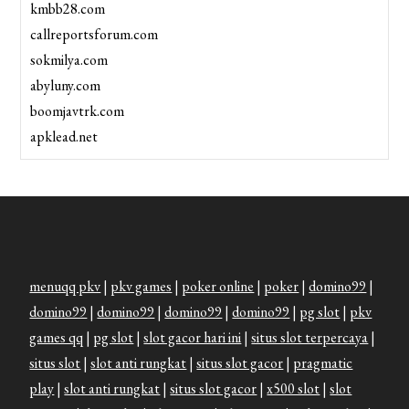
kmbb28.com
callreportsforum.com
sokmilya.com
abyluny.com
boomjavtrk.com
apklead.net
menuqq pkv
|
pkv games
|
poker online
|
poker
|
domino99
|
domino99
|
domino99
|
domino99
|
domino99
|
pg slot
|
pkv
games qq
|
pg slot
|
slot gacor hari ini
|
situs slot terpercaya
|
situs slot
|
slot anti rungkat
|
situs slot gacor
|
pragmatic
play
|
slot anti rungkat
|
situs slot gacor
|
x500 slot
|
slot