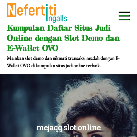
Skip
to
content
Kumpulan Daftar Situs Judi
Online dengan Slot Demo dan
E-Wallet OVO
Mainkan slot demo dan nikmati transaksi mudah dengan E-
Wallet OVO di kumpulan situs judi online terbaik.
mejaqq slot online