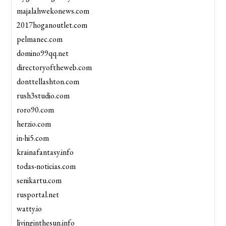
majalahwekonews.com
2017hoganoutlet.com
pelmanec.com
domino99qq.net
directoryoftheweb.com
donttellashton.com
rush3studio.com
roro90.com
herzio.com
in-hi5.com
krainafantasy.info
todas-noticias.com
senikartu.com
rusportal.net
watty.io
livinginthesun.info