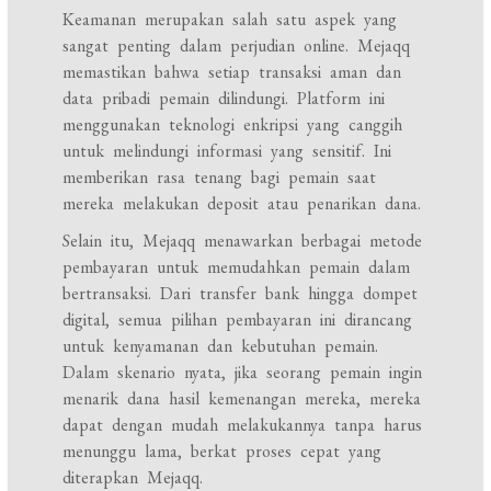
Keamanan merupakan salah satu aspek yang
sangat penting dalam perjudian online. Mejaqq
memastikan bahwa setiap transaksi aman dan
data pribadi pemain dilindungi. Platform ini
menggunakan teknologi enkripsi yang canggih
untuk melindungi informasi yang sensitif. Ini
memberikan rasa tenang bagi pemain saat
mereka melakukan deposit atau penarikan dana.
Selain itu, Mejaqq menawarkan berbagai metode
pembayaran untuk memudahkan pemain dalam
bertransaksi. Dari transfer bank hingga dompet
digital, semua pilihan pembayaran ini dirancang
untuk kenyamanan dan kebutuhan pemain.
Dalam skenario nyata, jika seorang pemain ingin
menarik dana hasil kemenangan mereka, mereka
dapat dengan mudah melakukannya tanpa harus
menunggu lama, berkat proses cepat yang
diterapkan Mejaqq.