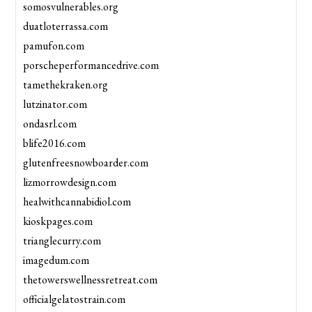
somosvulnerables.org
duatloterrassa.com
pamufon.com
porscheperformancedrive.com
tamethekraken.org
lutzinator.com
ondasrl.com
blife2016.com
glutenfreesnowboarder.com
lizmorrowdesign.com
healwithcannabidiol.com
kioskpages.com
trianglecurry.com
imagedum.com
thetowerswellnessretreat.com
officialgelatostrain.com