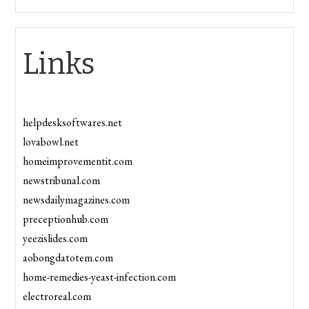
Links
helpdesksoftwares.net
lovabowl.net
homeimprovementit.com
newstribunal.com
newsdailymagazines.com
preceptionhub.com
yeezislides.com
aobongdatotem.com
home-remedies-yeast-infection.com
electroreal.com