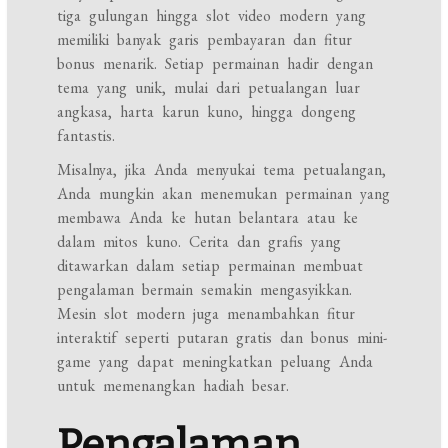
tiga gulungan hingga slot video modern yang
memiliki banyak garis pembayaran dan fitur
bonus menarik. Setiap permainan hadir dengan
tema yang unik, mulai dari petualangan luar
angkasa, harta karun kuno, hingga dongeng
fantastis.
Misalnya, jika Anda menyukai tema petualangan,
Anda mungkin akan menemukan permainan yang
membawa Anda ke hutan belantara atau ke
dalam mitos kuno. Cerita dan grafis yang
ditawarkan dalam setiap permainan membuat
pengalaman bermain semakin mengasyikkan.
Mesin slot modern juga menambahkan fitur
interaktif seperti putaran gratis dan bonus mini-
game yang dapat meningkatkan peluang Anda
untuk memenangkan hadiah besar.
Pengalaman