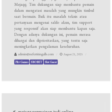
Mejaqq. Tim dukungan siap membantu pemain
dalam mengatasi masalah yang mungkin timbul
saat bermain. Baik itu masalah teknis atau
pertanyaan mengenai saldo akun, tim support
yang responsif akan siap membantu kapan saja.
Dengan adanya dukungan ini, pemain merasa
dihargai dan diprioritaskan, yang tentu saja
meningkatkan pengalaman keseluruhan.
admin@nefertitingalls.com
August 21, 2025
Pkv Games
SBOBET
Slot Gacor
Post
mejaqq permainan judi online