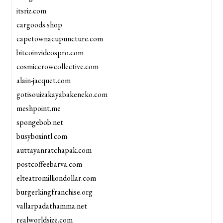
itsriz.com
cargoods.shop
capetownacupuncture.com
bitcoinvideospro.com
cosmiccrowcollective.com
alain-jacquet.com
gotisouizakayabakeneko.com
meshpoint.me
spongebob.net
busyboxintl.com
auttayanratchapak.com
postcoffeebarva.com
elteatromilliondollar.com
burgerkingfranchise.org
vallarpadathamma.net
realworldsize.com