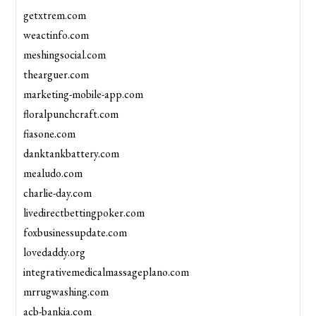
getxtrem.com
weactinfo.com
meshingsocial.com
thearguer.com
marketing-mobile-app.com
floralpunchcraft.com
fiasone.com
danktankbattery.com
mealudo.com
charlie-day.com
livedirectbettingpoker.com
foxbusinessupdate.com
lovedaddy.org
integrativemedicalmassageplano.com
mrrugwashing.com
acb-bankia.com