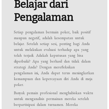
Belajar dari
Pengalaman
Setiap pengalaman bermain poker, baik positif
maupun negatif, adalah kesempatan untuk
belajar. Setelah setiap sesi, penting bagi Anda
untuk melakukan evaluasi terhadap apa yang
telah terjadi. Adakah keputusan yang bisa
diperbaiki? Apa yang berhasil dan tidak dalam
strategi Anda? Dengan merefleksikan
pengalaman ini, Anda dapat terus meningkatkan
kemampuan dan kepercayaan diri Anda di meja
poker.
Banyak pemain profesional menghabiskan waktu
untuk menganalisis permainan mereka setelah
berpartisipasi dalam turnamen. Mereka