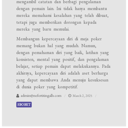
mengambil catatan dan berbagi pengalaman
dengan pemain lain. Ini tidak hanya membantu
mereka memahami kesalahan yang telah dibuat,
tetapi juga memberikan dorongan kepada
mereka yang baru memulai.
Membangun kepercayaan diri di meja poker
memang bukan hal yang mudah. Namun,
dengan pemahaman diri yang baik, latihan yang
konsisten, mental yang positif, dan pengalaman
belajar, setiap pemain dapat melakukannya. Pada
akhirnya, kepercayaan diri adalah aset berharga
yang dapat membawa Anda menuju kesuksesan
di dunia poker yang kompetitif.
admin@nefertitingalls.com
March 2, 2025
SBOBET