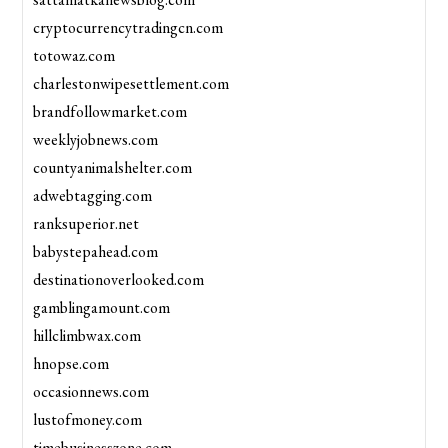
cryptocurrencytradingcn.com
totowaz.com
charlestonwipesettlement.com
brandfollowmarket.com
weeklyjobnews.com
countyanimalshelter.com
adwebtagging.com
ranksuperior.net
babystepahead.com
destinationoverlooked.com
gamblingamount.com
hillclimbwax.com
hnopse.com
occasionnews.com
lustofmoney.com
timebusinesszone.com