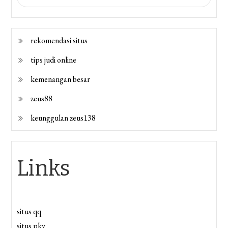
rekomendasi situs
tips judi online
kemenangan besar
zeus88
keunggulan zeus138
Links
situs qq
situs pkv