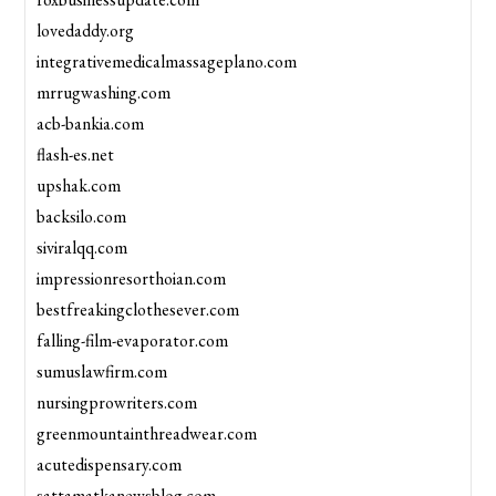
lovedaddy.org
integrativemedicalmassageplano.com
mrrugwashing.com
acb-bankia.com
flash-es.net
upshak.com
backsilo.com
siviralqq.com
impressionresorthoian.com
bestfreakingclothesever.com
falling-film-evaporator.com
sumuslawfirm.com
nursingprowriters.com
greenmountainthreadwear.com
acutedispensary.com
sattamatkanewsblog.com