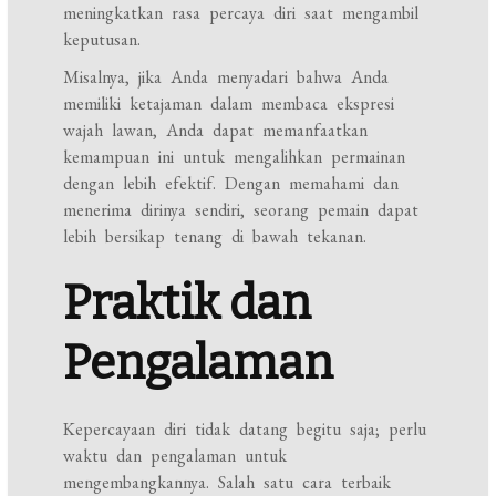
meningkatkan rasa percaya diri saat mengambil
keputusan.
Misalnya, jika Anda menyadari bahwa Anda
memiliki ketajaman dalam membaca ekspresi
wajah lawan, Anda dapat memanfaatkan
kemampuan ini untuk mengalihkan permainan
dengan lebih efektif. Dengan memahami dan
menerima dirinya sendiri, seorang pemain dapat
lebih bersikap tenang di bawah tekanan.
Praktik dan
Pengalaman
Kepercayaan diri tidak datang begitu saja; perlu
waktu dan pengalaman untuk
mengembangkannya. Salah satu cara terbaik