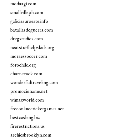
modaagi.com
smallvilleph.com
galiciasuroeste.info
batallasdeguerra.com
dregstudios.com
neatstuffhelpskids.org
moraessoccer.com
forochile.org
chart-track.com
wonderfultraveling.com
promocioname.net
wimaxworld.com
freeonlinecricketgames.net
bestcashing.biz
firerestrictions.us
archiesbrooklyn.com