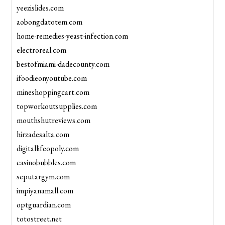
yeezislides.com
aobongdatotem.com
home-remedies-yeast-infection.com
electroreal.com
bestofmiami-dadecounty.com
ifoodieonyoutube.com
mineshoppingcart.com
topworkoutsupplies.com
mouthshutreviews.com
hirzadesalta.com
digitallifeopoly.com
casinobubbles.com
seputargym.com
impiyanamall.com
optguardian.com
totostreet.net