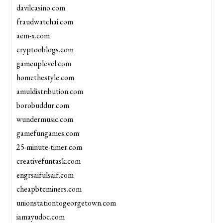
davilcasino.com
fraudwatchai.com
aem-x.com
cryptooblogs.com
gameuplevel.com
homethestyle.com
amuldistribution.com
borobuddur.com
wundermusic.com
gamefungames.com
25-minute-timer.com
creativefuntask.com
engrsaifulsaif.com
cheapbtcminers.com
unionstationtogeorgetown.com
iamayudoc.com