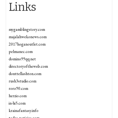
Links
mygamblingstory.com
majalahwekonews.com
2017hoganoutlet.com
pelmanec.com
domino99qq.net
directoryoftheweb.com
donttellashton.com
rush3studio.com
roro90.com
herzio.com
in-hi5.com
krainafantasy.info
todas-noticias.com