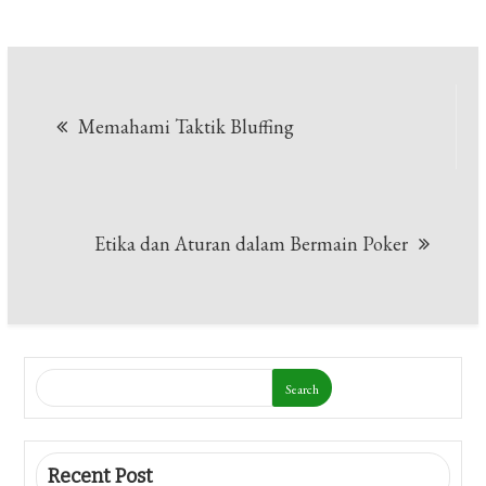
Post
Memahami Taktik Bluffing
navigation
Etika dan Aturan dalam Bermain Poker
Search
Recent Post