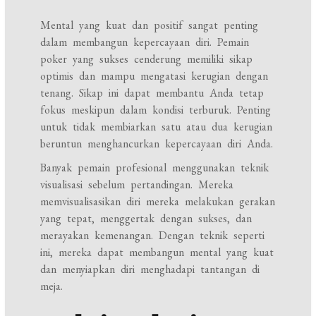
Mental yang kuat dan positif sangat penting
dalam membangun kepercayaan diri. Pemain
poker yang sukses cenderung memiliki sikap
optimis dan mampu mengatasi kerugian dengan
tenang. Sikap ini dapat membantu Anda tetap
fokus meskipun dalam kondisi terburuk. Penting
untuk tidak membiarkan satu atau dua kerugian
beruntun menghancurkan kepercayaan diri Anda.
Banyak pemain profesional menggunakan teknik
visualisasi sebelum pertandingan. Mereka
memvisualisasikan diri mereka melakukan gerakan
yang tepat, menggertak dengan sukses, dan
merayakan kemenangan. Dengan teknik seperti
ini, mereka dapat membangun mental yang kuat
dan menyiapkan diri menghadapi tantangan di
meja.