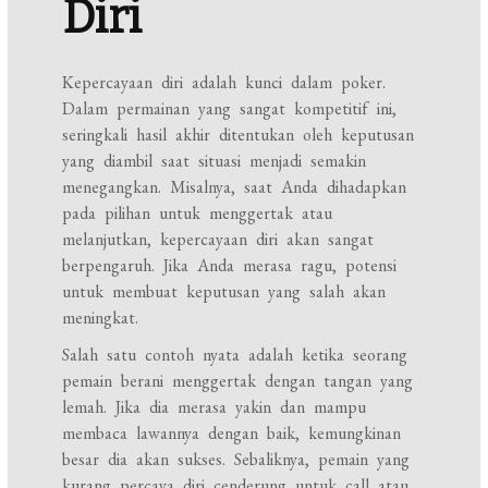
Diri
Kepercayaan diri adalah kunci dalam poker.
Dalam permainan yang sangat kompetitif ini,
seringkali hasil akhir ditentukan oleh keputusan
yang diambil saat situasi menjadi semakin
menegangkan. Misalnya, saat Anda dihadapkan
pada pilihan untuk menggertak atau
melanjutkan, kepercayaan diri akan sangat
berpengaruh. Jika Anda merasa ragu, potensi
untuk membuat keputusan yang salah akan
meningkat.
Salah satu contoh nyata adalah ketika seorang
pemain berani menggertak dengan tangan yang
lemah. Jika dia merasa yakin dan mampu
membaca lawannya dengan baik, kemungkinan
besar dia akan sukses. Sebaliknya, pemain yang
kurang percaya diri cenderung untuk call atau