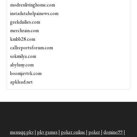
modrenlivinghome.com
instadatahelpainews.com
geekdailies.com
merchrain.com
kmbb28.com
callreportsforum.com
sokmilya.com
abyluny.com
boomjavtrk.com
apklead.net
menuqq pkv
|
pkv games
|
poker online
|
poker
|
domino99
|