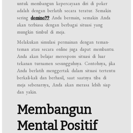
untuk membangun kepercayaan diri di poker
adalah dengan berlatih secara teratur. Semakin
sering
domino99
Anda bermain, semakin Anda
akan terbiasa dengan berbagai situasi yang
mungkin timbul di meja.
Melakukan simulasi permainan dengan teman-
teman atau secara online juga dapat membantu.
Anda akan belajar merespons situasi di luar
tekanan turnamen sesungguhnya. Contohnya, jika
Anda berlatih menggertak dalam situasi tertentu
berkali-kali dan berhasil, saat saatnya tiba di
meja sebenarnya, Anda akan merasa lebih siap
dan yakin.
Membangun
Mental Positif