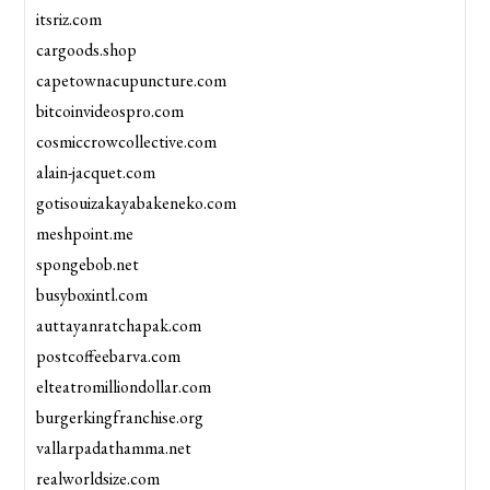
itsriz.com
cargoods.shop
capetownacupuncture.com
bitcoinvideospro.com
cosmiccrowcollective.com
alain-jacquet.com
gotisouizakayabakeneko.com
meshpoint.me
spongebob.net
busyboxintl.com
auttayanratchapak.com
postcoffeebarva.com
elteatromilliondollar.com
burgerkingfranchise.org
vallarpadathamma.net
realworldsize.com