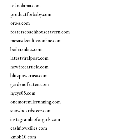
teknolama.com
productforbaby.com
orb-z.com
fosterscoachhousetavern.com
mesasdecultivoonline.com
boilersnbits.com
latestviralpost.com
newfreearticle.com
blitzpowerusa.com
gardenofeaten.com
hycys05.com
onemoremilerunning.com
snowboardsteez.com
instagrambioforgirls.com
cashflowxfiles.com
kmbb10.com