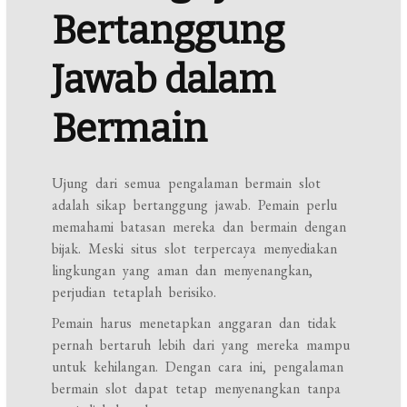
Bertanggung
Jawab dalam
Bermain
Ujung dari semua pengalaman bermain slot
adalah sikap bertanggung jawab. Pemain perlu
memahami batasan mereka dan bermain dengan
bijak. Meski situs slot terpercaya menyediakan
lingkungan yang aman dan menyenangkan,
perjudian tetaplah berisiko.
Pemain harus menetapkan anggaran dan tidak
pernah bertaruh lebih dari yang mereka mampu
untuk kehilangan. Dengan cara ini, pengalaman
bermain slot dapat tetap menyenangkan tanpa