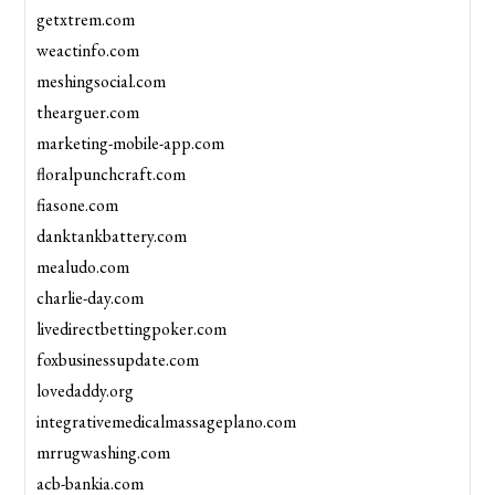
getxtrem.com
weactinfo.com
meshingsocial.com
thearguer.com
marketing-mobile-app.com
floralpunchcraft.com
fiasone.com
danktankbattery.com
mealudo.com
charlie-day.com
livedirectbettingpoker.com
foxbusinessupdate.com
lovedaddy.org
integrativemedicalmassageplano.com
mrrugwashing.com
acb-bankia.com