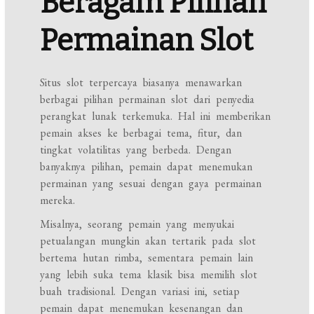
Beragam Pilihan
Permainan Slot
Situs slot terpercaya biasanya menawarkan
berbagai pilihan permainan slot dari penyedia
perangkat lunak terkemuka. Hal ini memberikan
pemain akses ke berbagai tema, fitur, dan
tingkat volatilitas yang berbeda. Dengan
banyaknya pilihan, pemain dapat menemukan
permainan yang sesuai dengan gaya permainan
mereka.
Misalnya, seorang pemain yang menyukai
petualangan mungkin akan tertarik pada slot
bertema hutan rimba, sementara pemain lain
yang lebih suka tema klasik bisa memilih slot
buah tradisional. Dengan variasi ini, setiap
pemain dapat menemukan kesenangan dan