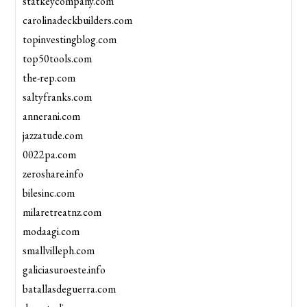
statkeycompany.com
carolinadeckbuilders.com
topinvestingblog.com
top50tools.com
the-rep.com
saltyfranks.com
annerani.com
jazzatude.com
0022pa.com
zeroshare.info
bilesinc.com
milaretreatnz.com
modaagi.com
smallvilleph.com
galiciasuroeste.info
batallasdeguerra.com