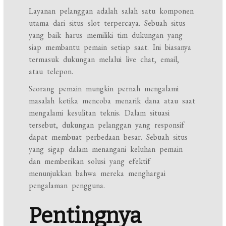
Layanan pelanggan adalah salah satu komponen
utama dari situs slot terpercaya. Sebuah situs
yang baik harus memiliki tim dukungan yang
siap membantu pemain setiap saat. Ini biasanya
termasuk dukungan melalui live chat, email,
atau telepon.
Seorang pemain mungkin pernah mengalami
masalah ketika mencoba menarik dana atau saat
mengalami kesulitan teknis. Dalam situasi
tersebut, dukungan pelanggan yang responsif
dapat membuat perbedaan besar. Sebuah situs
yang sigap dalam menangani keluhan pemain
dan memberikan solusi yang efektif
menunjukkan bahwa mereka menghargai
pengalaman pengguna.
Pentingnya