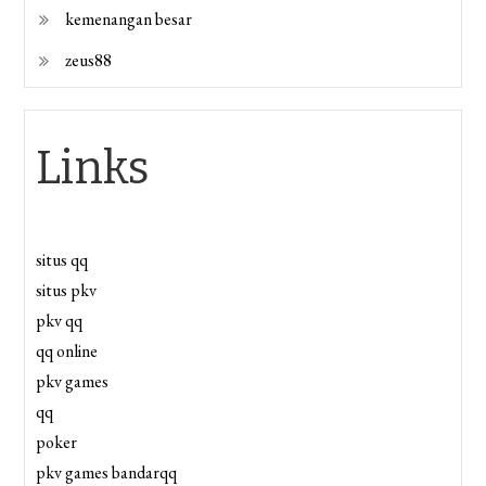
kemenangan besar
zeus88
Links
situs qq
situs pkv
pkv qq
qq online
pkv games
qq
poker
pkv games bandarqq