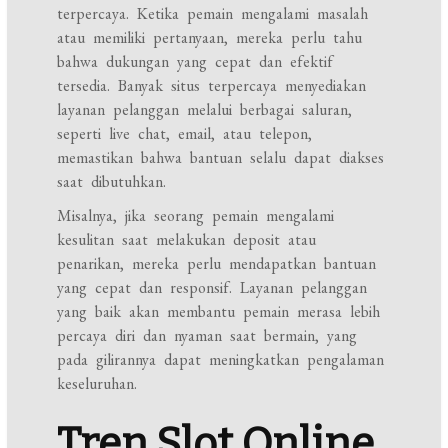
terpercaya. Ketika pemain mengalami masalah
atau memiliki pertanyaan, mereka perlu tahu
bahwa dukungan yang cepat dan efektif
tersedia. Banyak situs terpercaya menyediakan
layanan pelanggan melalui berbagai saluran,
seperti live chat, email, atau telepon,
memastikan bahwa bantuan selalu dapat diakses
saat dibutuhkan.
Misalnya, jika seorang pemain mengalami
kesulitan saat melakukan deposit atau
penarikan, mereka perlu mendapatkan bantuan
yang cepat dan responsif. Layanan pelanggan
yang baik akan membantu pemain merasa lebih
percaya diri dan nyaman saat bermain, yang
pada gilirannya dapat meningkatkan pengalaman
keseluruhan.
Tren Slot Online