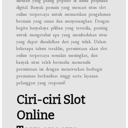
hiburan yang paling populer di dunia perjudian
digital. Banyak pemain yang mencari situs slot
online terpercaya untuk memastikan pengalaman
bermain yang aman dan menyenangkan. Dengan
begitu banyaknya pilihan yang tersedia, penting
untuk mengetahui apa yang membedakan situs
yang dapat diandalkan dari yang tidak. Dalam
beberapa tahun terakhir, permintaan akan slot
online terpercaya semakin meningkat, dan
banyak situs telah berusaha memenuhi
permintaan ini dengan menawarkan berbagai
permainan berkualitas tinggi serta layanan
pelanggan yang responsif.
Ciri-ciri Slot
Online