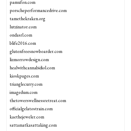
pamufon.com
porscheperformancedrive.com
tamethekraken.org
lutzinator.com
ondasrl.com
blife2016.com
glutenfreesnowboarder.com
lizmorrowdesign.com
healwithcannabidiol.com
kioskpages.com
trianglecurry.com
imagedum.com
thetowerswellnessretreat.com
officialgelatostrain.com
kaethejeweler.com
sattamatkasattaking.com