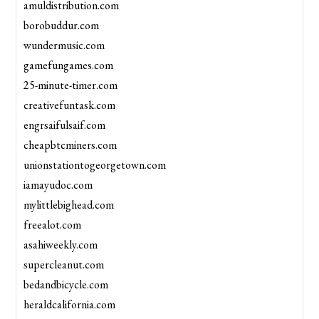
amuldistribution.com
borobuddur.com
wundermusic.com
gamefungames.com
25-minute-timer.com
creativefuntask.com
engrsaifulsaif.com
cheapbtcminers.com
unionstationtogeorgetown.com
iamayudoc.com
mylittlebighead.com
freealot.com
asahiweekly.com
supercleanut.com
bedandbicycle.com
heraldcalifornia.com