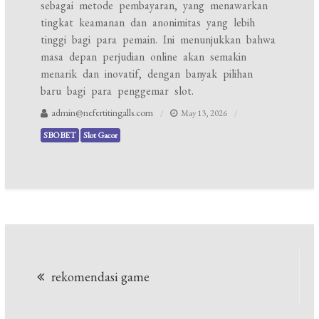
sebagai metode pembayaran, yang menawarkan
tingkat keamanan dan anonimitas yang lebih
tinggi bagi para pemain. Ini menunjukkan bahwa
masa depan perjudian online akan semakin
menarik dan inovatif, dengan banyak pilihan
baru bagi para penggemar slot.
admin@nefertitingalls.com
May 13, 2026
SBOBET
Slot Gacor
Post
rekomendasi game
navigation