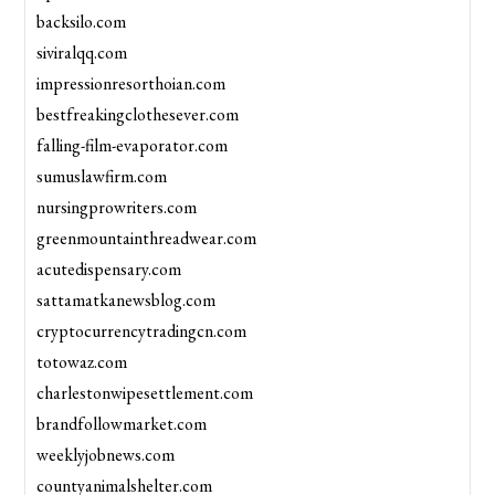
backsilo.com
siviralqq.com
impressionresorthoian.com
bestfreakingclothesever.com
falling-film-evaporator.com
sumuslawfirm.com
nursingprowriters.com
greenmountainthreadwear.com
acutedispensary.com
sattamatkanewsblog.com
cryptocurrencytradingcn.com
totowaz.com
charlestonwipesettlement.com
brandfollowmarket.com
weeklyjobnews.com
countyanimalshelter.com