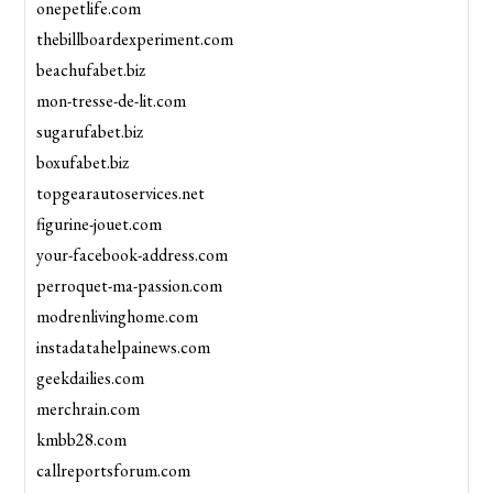
onepetlife.com
thebillboardexperiment.com
beachufabet.biz
mon-tresse-de-lit.com
sugarufabet.biz
boxufabet.biz
topgearautoservices.net
figurine-jouet.com
your-facebook-address.com
perroquet-ma-passion.com
modrenlivinghome.com
instadatahelpainews.com
geekdailies.com
merchrain.com
kmbb28.com
callreportsforum.com