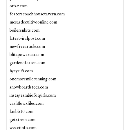
orb-z.com
fosterscoachhousetavern.com
mesasdecultivoonline.com
boilersnbits.com
latestviralpost.com
newfreearticle.com
blitzpowerusa.com
gardenofeaten.com
hycys05.com
onemoremilerunning.com
snowboardsteez.com
instagrambioforgirls.com
cashflowxfiles.com
kmbb10.com
getxtrem.com
weactinfo.com