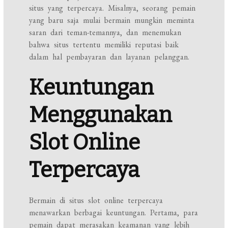
situs yang terpercaya. Misalnya, seorang pemain
yang baru saja mulai bermain mungkin meminta
saran dari teman-temannya, dan menemukan
bahwa situs tertentu memiliki reputasi baik
dalam hal pembayaran dan layanan pelanggan.
Keuntungan
Menggunakan
Slot Online
Terpercaya
Bermain di situs slot online terpercaya
menawarkan berbagai keuntungan. Pertama, para
pemain dapat merasakan keamanan yang lebih