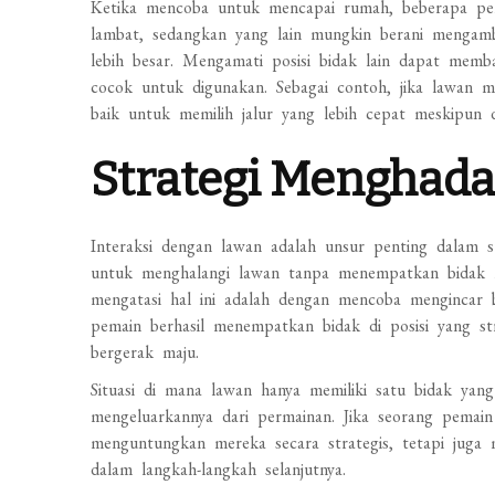
Ketika mencoba untuk mencapai rumah, beberapa pem
lambat, sedangkan yang lain mungkin berani mengambi
lebih besar. Mengamati posisi bidak lain dapat mem
cocok untuk digunakan. Sebagai contoh, jika lawan m
baik untuk memilih jalur yang lebih cepat meskipun 
Strategi Menghad
Interaksi dengan lawan adalah unsur penting dalam s
untuk menghalangi lawan tanpa menempatkan bidak m
mengatasi hal ini adalah dengan mencoba mengincar b
pemain berhasil menempatkan bidak di posisi yang s
bergerak maju.
Situasi di mana lawan hanya memiliki satu bidak ya
mengeluarkannya dari permainan. Jika seorang pemain
menguntungkan mereka secara strategis, tetapi ju
dalam langkah-langkah selanjutnya.