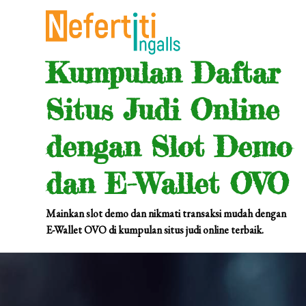
Skip
to
content
Kumpulan Daftar
Situs Judi Online
dengan Slot Demo
dan E-Wallet OVO
Mainkan slot demo dan nikmati transaksi mudah dengan
E-Wallet OVO di kumpulan situs judi online terbaik.