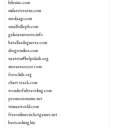
bilesinc.com
milaretreatnz.com
modaagi.com
smallvilleph.com
galiciasuroeste.info
batallasdeguerra.com
dregstudios.com
neatstuffhelpskids.org
moraessoccer.com
forochile.org
chart-track.com
wonderfultraveling.com
promocioname.net
wimaxworld.com
freeonlinecricketgames.net
bestcashing.biz