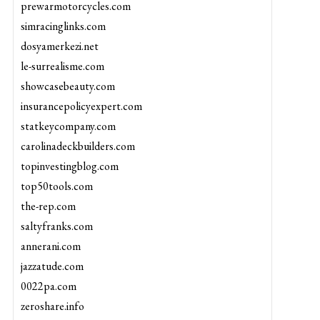
prewarmotorcycles.com
simracinglinks.com
dosyamerkezi.net
le-surrealisme.com
showcasebeauty.com
insurancepolicyexpert.com
statkeycompany.com
carolinadeckbuilders.com
topinvestingblog.com
top50tools.com
the-rep.com
saltyfranks.com
annerani.com
jazzatude.com
0022pa.com
zeroshare.info