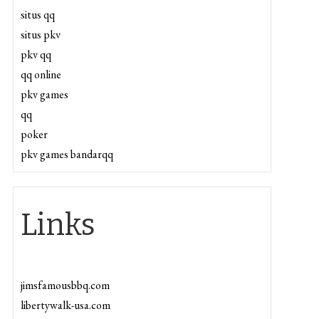
situs qq
situs pkv
pkv qq
qq online
pkv games
qq
poker
pkv games bandarqq
Links
jimsfamousbbq.com
libertywalk-usa.com