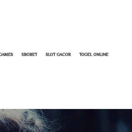
GAMES
SBOBET
SLOT GACOR
TOGEL ONLINE