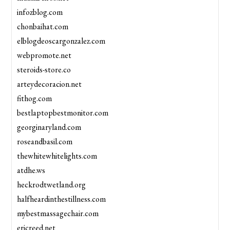
infozblog.com
chonbaihat.com
elblogdeoscargonzalez.com
webpromote.net
steroids-store.co
arteydecoracion.net
fithog.com
bestlaptopbestmonitor.com
georginaryland.com
roseandbasil.com
thewhitewhitelights.com
atdhe.ws
heckrodtwetland.org
halfheardinthestillness.com
mybestmassagechair.com
ericreed.net