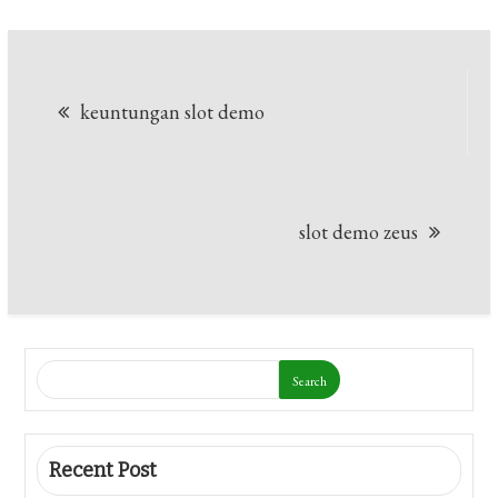
Post
keuntungan slot demo
navigation
slot demo zeus
Search
Recent Post