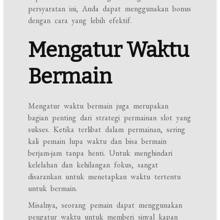
persyaratan ini, Anda dapat menggunakan bonus
dengan cara yang lebih efektif.
Mengatur Waktu
Bermain
Mengatur waktu bermain juga merupakan
bagian penting dari strategi permainan slot yang
sukses. Ketika terlibat dalam permainan, sering
kali pemain lupa waktu dan bisa bermain
berjam-jam tanpa henti. Untuk menghindari
kelelahan dan kehilangan fokus, sangat
disarankan untuk menetapkan waktu tertentu
untuk bermain.
Misalnya, seorang pemain dapat menggunakan
pengatur waktu untuk memberi sinyal kapan