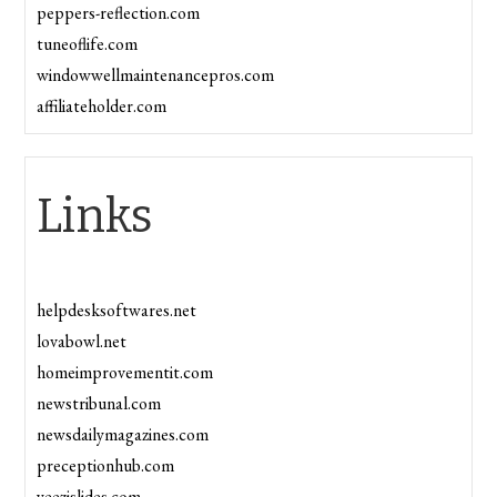
peppers-reflection.com
tuneoflife.com
windowwellmaintenancepros.com
affiliateholder.com
Links
helpdesksoftwares.net
lovabowl.net
homeimprovementit.com
newstribunal.com
newsdailymagazines.com
preceptionhub.com
yeezislides.com