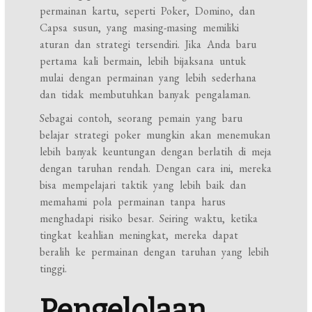
permainan kartu, seperti Poker, Domino, dan
Capsa susun, yang masing-masing memiliki
aturan dan strategi tersendiri. Jika Anda baru
pertama kali bermain, lebih bijaksana untuk
mulai dengan permainan yang lebih sederhana
dan tidak membutuhkan banyak pengalaman.
Sebagai contoh, seorang pemain yang baru
belajar strategi poker mungkin akan menemukan
lebih banyak keuntungan dengan berlatih di meja
dengan taruhan rendah. Dengan cara ini, mereka
bisa mempelajari taktik yang lebih baik dan
memahami pola permainan tanpa harus
menghadapi risiko besar. Seiring waktu, ketika
tingkat keahlian meningkat, mereka dapat
beralih ke permainan dengan taruhan yang lebih
tinggi.
Pengelolaan