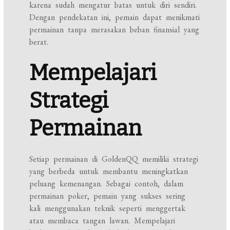
karena sudah mengatur batas untuk diri sendiri.
Dengan pendekatan ini, pemain dapat menikmati
permainan tanpa merasakan beban finansial yang
berat.
Mempelajari
Strategi
Permainan
Setiap permainan di GoldenQQ memiliki strategi
yang berbeda untuk membantu meningkatkan
peluang kemenangan. Sebagai contoh, dalam
permainan poker, pemain yang sukses sering
kali menggunakan teknik seperti menggertak
atau membaca tangan lawan. Mempelajari