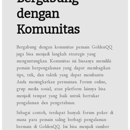
dengan
Komunitas
Bergabung dengan komunitas pemain GoldenQQ
juga bisa menjadi langkah strategis yang
menguntungkan. Komunitas ini biasanya memiliki
pemain berpengalaman yang dapat membagikan
tips, trik, dan taktik yang dapat membantu
Anda meningkatkan permainan. Forum online,
grup media sosial, atau platform lainnya bisa
menjadi tempat yang baik untuk bertukar
pengalaman dan pengetahuan.
Sebagai contoh, terdapat banyak forum poker di
mana para pemain saling berbagi pengalaman
bermain di GoldenQQ. Ini bisa menjadi sumber