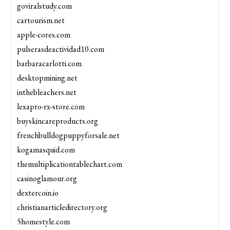
goviralstudy.com
cartourism.net
apple-cores.com
pulserasdeactividad10.com
barbaracarlotti.com
desktopmining.net
inthebleachers.net
lexapro-rx-store.com
buyskincareproducts.org
frenchbulldogpuppyforsale.net
kogamasquid.com
themultiplicationtablechart.com
casinoglamour.org
dextercoin.io
christianarticledirectory.org
5homestyle.com