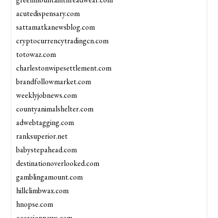
acutedispensary.com
sattamatkanewsblog.com
cryptocurrencytradingcn.com
totowaz.com
charlestonwipesettlement.com
brandfollowmarket.com
weeklyjobnews.com
countyanimalshelter.com
adwebtagging.com
ranksuperior.net
babystepahead.com
destinationoverlooked.com
gamblingamount.com
hillclimbwax.com
hnopse.com
occasionnews.com