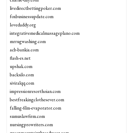
livedirectbettingpoker.com
foxbusinessupdate.com
lovedaddy.org
integrativemedicalmassageplano.com
mrrugwashing.com
acb-bankia.com
flash-es.net
upshak.com
backsilo.com
siviralqq.com
impressionresorthoian.com
bestfreakingclothesever.com
falling-film-evaporator.com
sumuslawfirm.com
nursingprowriters.com
greenmountainthreadwear.com