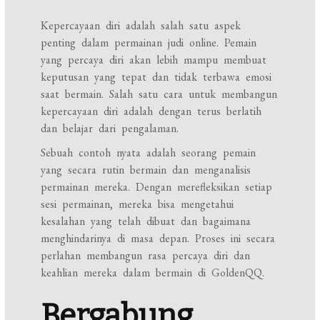
Kepercayaan diri adalah salah satu aspek
penting dalam permainan judi online. Pemain
yang percaya diri akan lebih mampu membuat
keputusan yang tepat dan tidak terbawa emosi
saat bermain. Salah satu cara untuk membangun
kepercayaan diri adalah dengan terus berlatih
dan belajar dari pengalaman.
Sebuah contoh nyata adalah seorang pemain
yang secara rutin bermain dan menganalisis
permainan mereka. Dengan merefleksikan setiap
sesi permainan, mereka bisa mengetahui
kesalahan yang telah dibuat dan bagaimana
menghindarinya di masa depan. Proses ini secara
perlahan membangun rasa percaya diri dan
keahlian mereka dalam bermain di GoldenQQ.
Bergabung