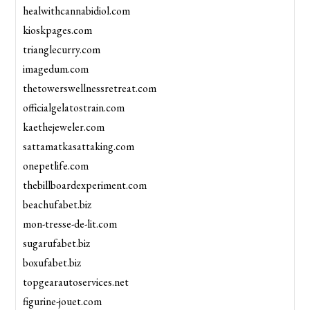
healwithcannabidiol.com
kioskpages.com
trianglecurry.com
imagedum.com
thetowerswellnessretreat.com
officialgelatostrain.com
kaethejeweler.com
sattamatkasattaking.com
onepetlife.com
thebillboardexperiment.com
beachufabet.biz
mon-tresse-de-lit.com
sugarufabet.biz
boxufabet.biz
topgearautoservices.net
figurine-jouet.com