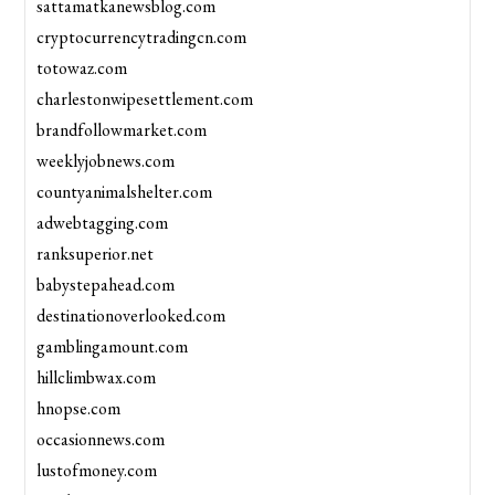
sattamatkanewsblog.com
cryptocurrencytradingcn.com
totowaz.com
charlestonwipesettlement.com
brandfollowmarket.com
weeklyjobnews.com
countyanimalshelter.com
adwebtagging.com
ranksuperior.net
babystepahead.com
destinationoverlooked.com
gamblingamount.com
hillclimbwax.com
hnopse.com
occasionnews.com
lustofmoney.com