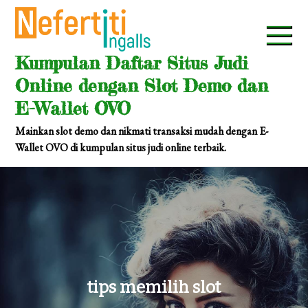
Skip
to
content
Kumpulan Daftar Situs Judi
Online dengan Slot Demo dan
E-Wallet OVO
Mainkan slot demo dan nikmati transaksi mudah dengan E-
Wallet OVO di kumpulan situs judi online terbaik.
tips memilih slot