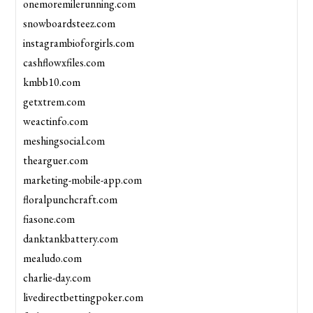
onemoremilerunning.com
snowboardsteez.com
instagrambioforgirls.com
cashflowxfiles.com
kmbb10.com
getxtrem.com
weactinfo.com
meshingsocial.com
thearguer.com
marketing-mobile-app.com
floralpunchcraft.com
fiasone.com
danktankbattery.com
mealudo.com
charlie-day.com
livedirectbettingpoker.com