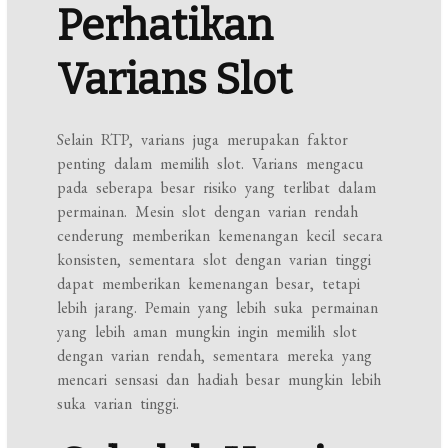
Perhatikan
Varians Slot
Selain RTP, varians juga merupakan faktor
penting dalam memilih slot. Varians mengacu
pada seberapa besar risiko yang terlibat dalam
permainan. Mesin slot dengan varian rendah
cenderung memberikan kemenangan kecil secara
konsisten, sementara slot dengan varian tinggi
dapat memberikan kemenangan besar, tetapi
lebih jarang. Pemain yang lebih suka permainan
yang lebih aman mungkin ingin memilih slot
dengan varian rendah, sementara mereka yang
mencari sensasi dan hadiah besar mungkin lebih
suka varian tinggi.