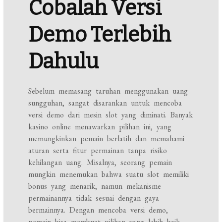
Cobalah Versi
Demo Terlebih
Dahulu
Sebelum memasang taruhan menggunakan uang
sungguhan, sangat disarankan untuk mencoba
versi demo dari mesin slot yang diminati. Banyak
kasino online menawarkan pilihan ini, yang
memungkinkan pemain berlatih dan memahami
aturan serta fitur permainan tanpa risiko
kehilangan uang. Misalnya, seorang pemain
mungkin menemukan bahwa suatu slot memiliki
bonus yang menarik, namun mekanisme
permainannya tidak sesuai dengan gaya
bermainnya. Dengan mencoba versi demo,
pemain bisa membuat pilihan yang lebih baik